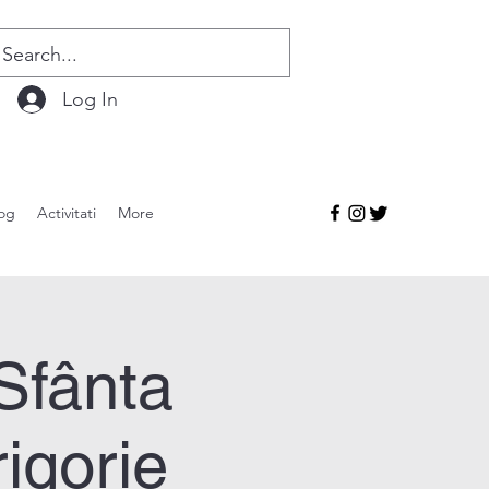
Log In
og
Activitati
More
Sfânta
rigorie