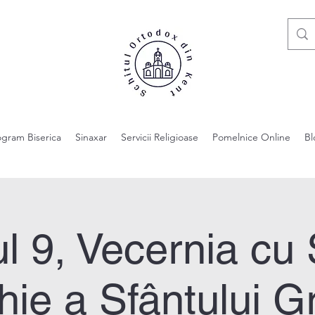
ogram Biserica
Sinaxar
Servicii Religioase
Pomelnice Online
Bl
l 9, Vecernia cu 
hie a Sfântului G