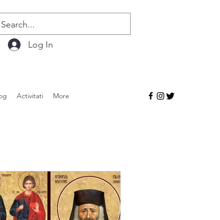
Log In
og
Activitati
More