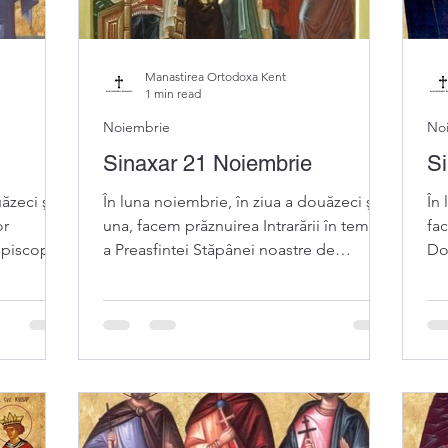
Manastirea Ortodoxa Kent
1 min read
Noiembrie
No
Sinaxar 21 Noiembrie
Si
ăzeci şi
În luna noiembrie, în ziua a douăzeci şi
În
or
una, facem prăznuirea Intrarării în templu
fac
episcop
a Preasfintei Stăpânei noastre de
Dom
Dumnezeu...
po