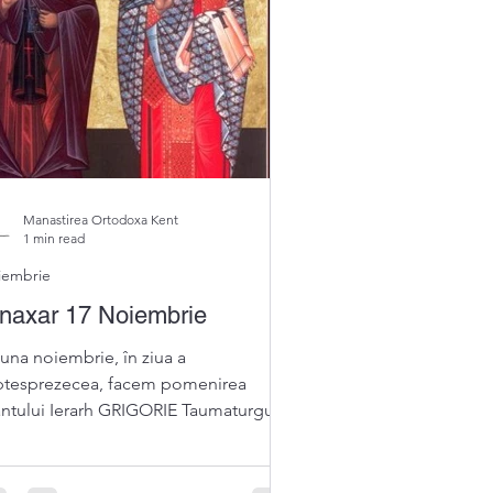
Manastirea Ortodoxa Kent
1 min read
iembrie
naxar 17 Noiembrie
luna noiembrie, în ziua a
ptesprezecea, facem pomenirea
ântului Ierarh GRIGORIE Taumaturgul,
scopul Neocezareii, făcătorul de...