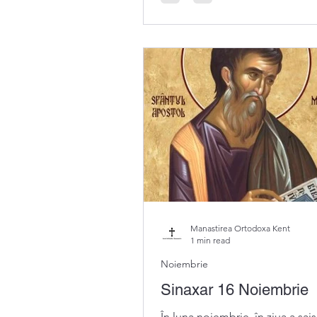
Manastirea Ortodoxa Kent
1 min read
Noiembrie
Sinaxar 16 Noiembrie
În luna noiembrie, în ziua a şai