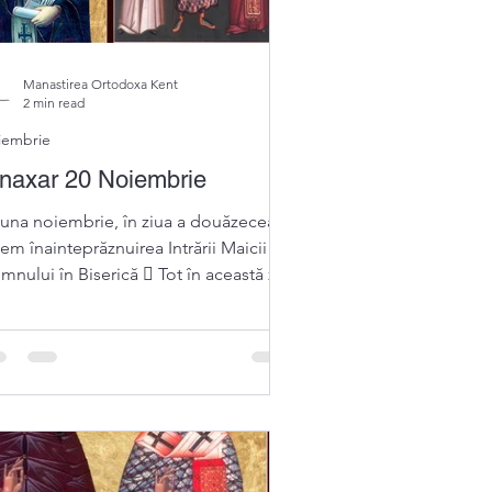
Manastirea Ortodoxa Kent
2 min read
iembrie
naxar 20 Noiembrie
 luna noiembrie, în ziua a douăzecea,
em înainteprăznuirea Intrării Maicii
nului în Biserică  Tot în această zi,
menirea...