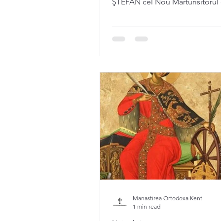
ŞTEFAN cel Nou Mărturisitorul 
Constantinopol (+ 766)...
Manastirea Ortodoxa Kent
1 min read