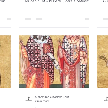
din
Mucenic IACOV Persul, care a pătimit în
Cu
Persia în timpul...
(+ 
Manastirea Ortodoxa Kent
2 min read