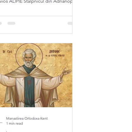
vios ALIPIE Stâlpnicul din Adrianopol
640) Tot în această...
Manastirea Ortodoxa Kent
1 min read