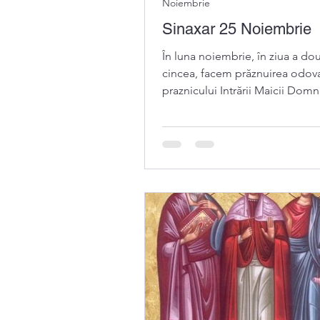
Noiembrie
Sinaxar 25 Noiembrie
În luna noiembrie, în ziua a dou
cincea, facem prăznuirea odov
praznicului Intrării Maicii Domn
Biserică Tot în...