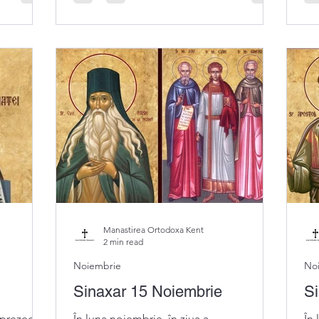
Manastirea Ortodoxa Kent
2 min read
Noiembrie
No
Sinaxar 15 Noiembrie
Si
sprezecea,
În luna noiembrie, în ziua a
În 