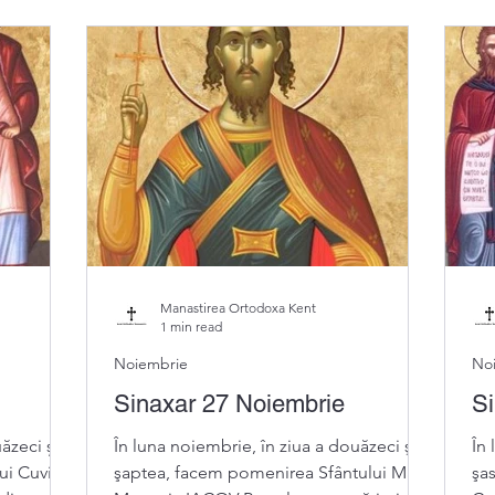
Manastirea Ortodoxa Kent
1 min read
Noiembrie
No
Sinaxar 27 Noiembrie
Si
ăzeci și
În luna noiembrie, în ziua a douăzeci şi
În 
ui Cuvios
şaptea, facem pomenirea Sfântului Mare
şa