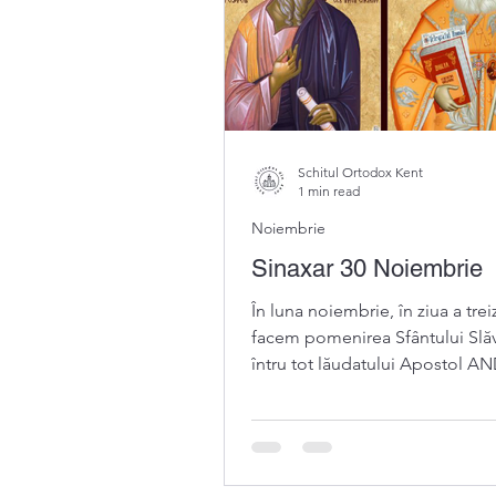
Schitul Ortodox Kent
1 min read
Noiembrie
Sinaxar 30 Noiembrie
În luna noiembrie, în ziua a tre
facem pomenirea Sfântului Slăvi
întru tot lăudatului Apostol AN
întâi chemat, ocrot