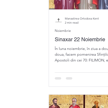
Manastirea Ortodoxa Kent
2 min read
Noiembrie
Sinaxar 22 Noiembrie
În luna noiembrie, în ziua a dou
doua, facem pomenirea Sfințil
Apostoli din cei 70: FILIMON, 
de Gaza, ARHIP, fiul lui...