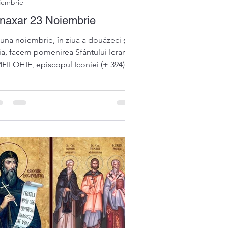
iembrie
naxar 23 Noiembrie
luna noiembrie, în ziua a douăzeci şi
eia, facem pomenirea Sfântului Ierarh
FILOHIE, episcopul Iconiei (+ 394)
 în această zi,...