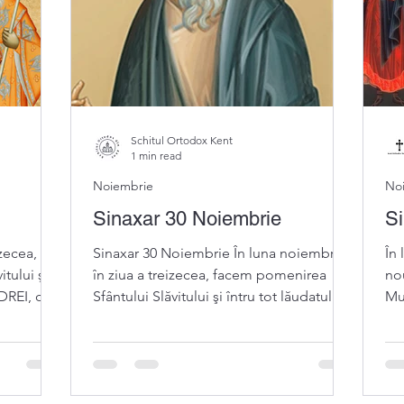
Schitul Ortodox Kent
1 min read
Noiembrie
No
Sinaxar 30 Noiembrie
Si
izecea,
Sinaxar 30 Noiembrie În luna noiembrie,
În 
tului şi
în ziua a treizecea, facem pomenirea
no
DREI, cel
Sfântului Slăvitului şi întru tot lăudatului
Mu
Apostol ANDREI
Mu