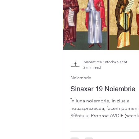
Manastirea Ortodoxa Kent
2 min read
Noiembrie
Sinaxar 19 Noiembrie
În luna noiembrie, în ziua a
nouăsprezecea, facem pomeni
Sfântului Prooroc AVDIE (secolul
î. d. Hr.) Tot în această zi,...