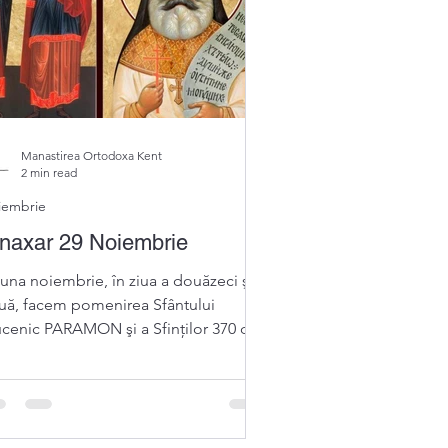
Manastirea Ortodoxa Kent
2 min read
iembrie
naxar 29 Noiembrie
luna noiembrie, în ziua a douăzeci şi
uă, facem pomenirea Sfântului
cenic PARAMON şi a Sfinților 370 de
cenici din Nicomidia,...