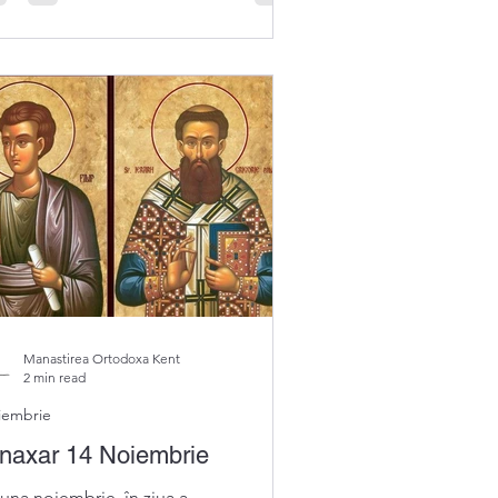
Manastirea Ortodoxa Kent
2 min read
iembrie
naxar 14 Noiembrie
luna noiembrie, în ziua a