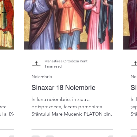
Manastirea Ortodoxa Kent
1 min read
Noiembrie
No
Sinaxar 18 Noiembrie
Si
În luna noiembrie, în ziua a
În 
rea
optsprezecea, facem pomenirea
şa
 al IX-lea
Sfântului Mare Mucenic PLATON din
Sf
Ancira, fratele Sfântului Mucenic Antioh
epi
(+...