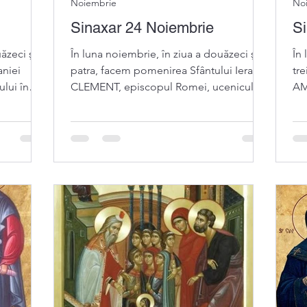
Noiembrie
No
Sinaxar 24 Noiembrie
Si
ăzeci şi
În luna noiembrie, în ziua a douăzeci şi
În 
aniei
patra, facem pomenirea Sfântului Ierarh
tr
ului în
CLEMENT, episcopul Romei, ucenicul
AM
Sfântului Apostol...
Tot