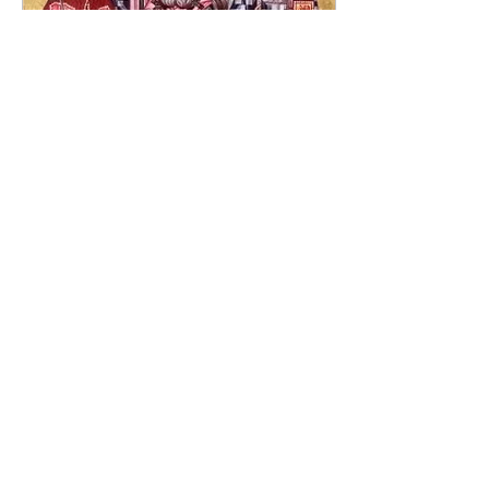
Feb 9, 2022
∙
2
min
Sinaxar 9 Februarie
În luna februarie, în ziua a
noua, facem odovania
praznicului Întâmpinării
Domnului, Dumnezeului și
Mântuitorului nostru Iisus
Hristos
42
0
1