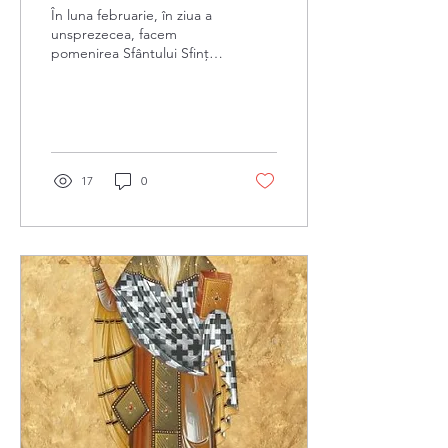
În luna februarie, în ziua a
unsprezecea, facem
pomenirea Sfântului Sfințit
Mucenic VLASIE, episcopul
Sevastiei în Capadocia
17
0