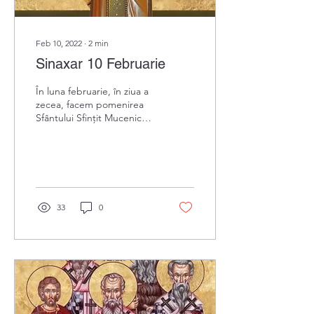
Feb 10, 2022
∙
2
min
Sinaxar 10 Februarie
În luna februarie, în ziua a
zecea, facem pomenirea
Sfântului Sfințit Mucenic
HARALAMBIE, preot din
Magnezia în Asia Mică
33
0