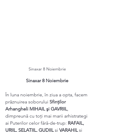
Sinaxar 8 Noiembrie
Sinaxar 8 Noiembrie
În luna noiembrie, în ziua a opta, facem 
prăznuirea soborului 
Sfinţilor 
Arhangheli MIHAIL şi GAVRIIL
, 
dimpreună cu toți mai marii arhistrategi 
ai Puterilor celor fără-de-trup: 
RAFAIL, 
URIIL, SELATIIL, GUDIIL 
şi
 VARAHIL
 și 