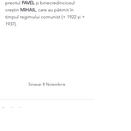
preotul 
PAVEL
 și binecredinciosul 
creștin 
MIHAIL
, care au pătimit în 
timpul regimului comunist (+ 1922 și + 
1937).
Sinaxar 8 Noiembrie