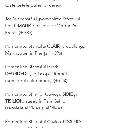
toate cetele puterilor cerești 
Tot în această zi, pomenirea Sfântului 
Ierarh 
MAUR
, episcop de Verdun în 
Franţa (+ 383) 
Pomenirea Sfântului 
CLAIR
, preot lângă 
Marmoutier în Franţa (+ 396)
Pomenirea Sfântului Ierarh 
DEUSDEDIT
, episcopul Romei, 
îngrijitorul celor leproşi (+ 618) 
Pomenirea Sfinților Cuvioși: 
SIBIE 
şi 
TISILION
, stareţi în Ţara Galilor 
(secolele al VI-lea și al VII-lea) 
Pomenirea Sfântului Cuvios 
TYSSILIO
, 