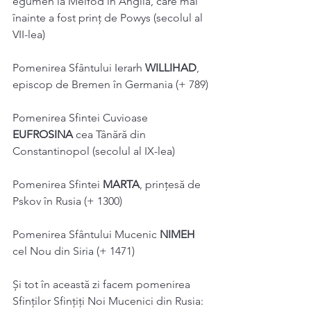
egumen la Meifod în Anglia, care mai 
înainte a fost prinţ de Powys (secolul al 
VII-lea) 
Pomenirea Sfântului Ierarh 
WILLIHAD
, 
episcop de Bremen în Germania (+ 789)
Pomenirea Sfintei Cuvioase 
EUFROSINA
 cea Tânără din 
Constantinopol (secolul al IX-lea) 
Pomenirea Sfintei 
MARTA
, prinţesă de 
Pskov în Rusia (+ 1300) 
Pomenirea Sfântului Mucenic 
NIMEH
cel Nou din Siria (+ 1471) 
Și tot în această zi facem pomenirea 
Sfinţilor Sfințiți Noi Mucenici din Rusia: 