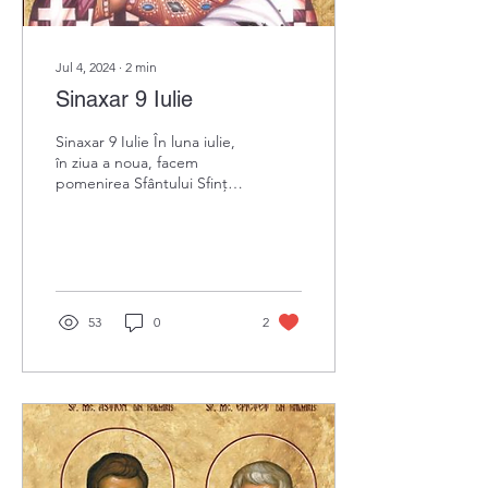
Jul 4, 2024
∙
2
min
Sinaxar 9 Iulie
Sinaxar 9 Iulie În luna iulie,
în ziua a noua, facem
pomenirea Sfântului Sfințit
Mucenic PANGRATIE
53
0
2