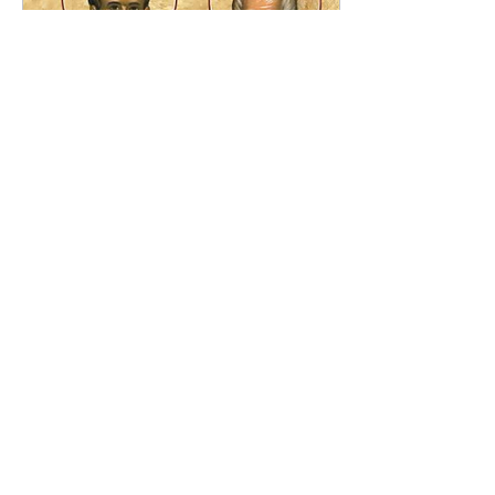
Jul 4, 2024
∙
2
min
Sinaxar 8 Iulie
Sinaxar 8 Iulie În luna iulie,
în ziua a opta, facem
pomenirea Sfântului Mare
Mucenic PROCOPIE
60
0
1