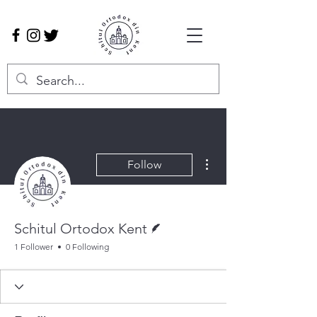
More actions
Follow
Writer
Schitul Ortodox Kent
1 Follower
0 Following