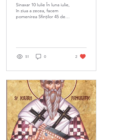
Sinaxar 10 Iulie În luna iulie,
în ziua a zecea, facem
pomenirea Sfinţilor 45 de
Mucenici
51
0
2