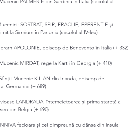
Mucenic PALMERIE din Sardinia în Italia (secolul al
 Mucenici: SOSTRAT, SPIR, ERACLIE, EPERENTIE şi
mit la Sirmium în Panonia (secolul al IV-lea)
Ierarh APOLONIE, episcop de Benevento în Italia (+ 332
Mucenic MIRDAT, rege la Kartli în Georgia (+ 410)
Sfințit Mucenic KILIAN din Irlanda, episcop de
al Germaniei (+ 689)
uvioase LANDRADA, întemeietoarea și prima stareţă a
sen din Belgia (+ 690)
NNIVA fecioara şi cei dimpreună cu dânsa din insula