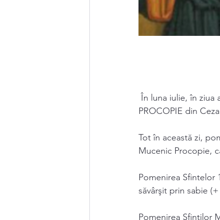
 În luna iulie, în zi
PROCOPIE din Cezare
Tot în această zi, 
Mucenic Procopie, car
Pomenirea Sfintelor 1
săvârşit prin sabie (+
Pomenirea Sfinţilor 