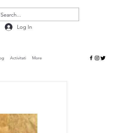
Log In
og
Activitati
More