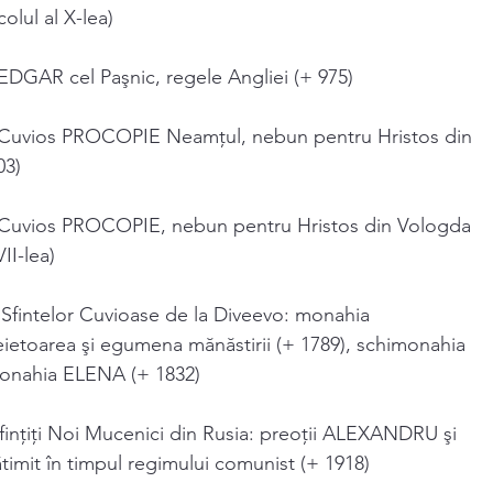
olul al X-lea)
EDGAR cel Paşnic, regele Angliei (+ 975)
 Cuvios PROCOPIE Neamţul, nebun pentru Hristos din
03)
 Cuvios PROCOPIE, nebun pentru Hristos din Vologda
II-lea)
 Sfintelor Cuvioase de la Diveevo: monahia
toarea şi egumena mănăstirii (+ 1789), schimonahia
onahia ELENA (+ 1832)
Sfințiți Noi Mucenici din Rusia: preoții ALEXANDRU şi
mit în timpul regimului comunist (+ 1918)