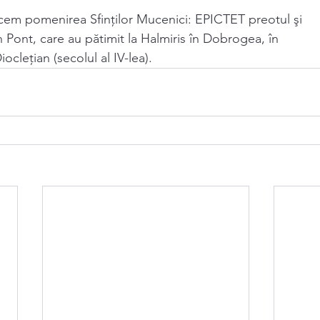
facem pomenirea Sfinţilor Mucenici: EPICTET preotul şi
ont, care au pătimit la Halmiris în Dobrogea, în
oclețian (secolul al IV-lea).