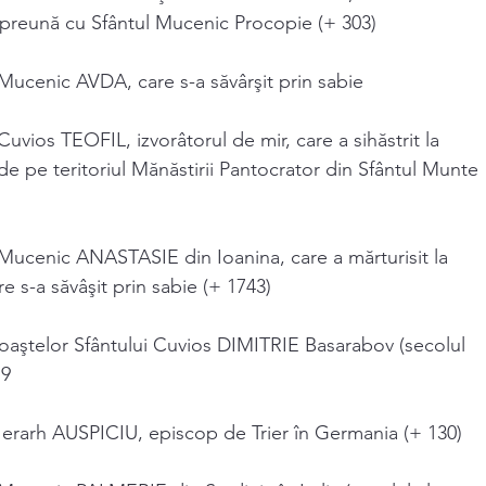
împreună cu Sfântul Mucenic Procopie (+ 303)
Mucenic AVDA, care s-a săvârşit prin sabie
uvios TEOFIL, izvorâtorul de mir, care a sihăstrit la
 cde pe teritoriul Mănăstirii Pantocrator din Sfântul Munte
Mucenic ANASTASIE din Ioanina, care a mărturisit la
e s-a săvâşit prin sabie (+ 1743)
aştelor Sfântului Cuvios DIMITRIE Basarabov (secolul
79
Ierarh AUSPICIU, episcop de Trier în Germania (+ 130)