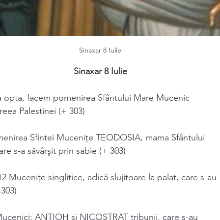
Sinaxar 8 Iulie
Sinaxar 8 Iulie
ua a opta, facem pomenirea Sfântului Mare Mucenic
ea Palestinei (+ 303)
pomenirea Sfintei Muceniţe TEODOSIA, mama Sfântului
e s-a săvârşit prin sabie (+ 303)
2 Muceniţe singlitice, adică slujitoare la palat, care s-au
 303)
Mucenici: ANTIOH şi NICOSTRAT tribunii, care s-au