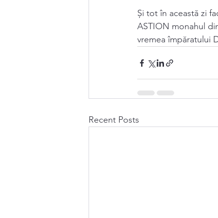
Și tot în această zi 
ASTION monahul din P
vremea împăratului Di
Recent Posts