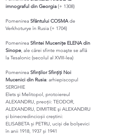
imnograful din Georgia
 (+ 1308)
Pomenirea 
Sfântului COSMA
 de 
Verkhoturye în Rusia (+ 1704)
Pomenirea 
Sfintei Mucenițe ELENA din 
Sinope
, ale cărei sfinte moaşte se află
la Tesalonic (secolul al XVIII-lea)
Pomenirea 
Sfinţilor Sfințiți Noi 
Mucenici din Rusia
: arhiepiscopul 
SERGHIE
Elets şi Melitopol, protoiereul 
ALEXANDRU, preoții: TEODOR,
ALEXANDRU, DIMITRIE şi ALEXANDRU 
și binecredincioșii creștini:
ELISABETA și PETRU, uciși de bolșevici 
în anii 1918, 1937 și 1941