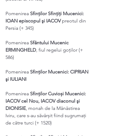
Pomenirea 
Sfinților Sfințiți Mucenici: 
IOAN episcopul şi IACOV
 preotul din
Persia (+ 345)
Pomenirea 
Sfântului Mucenic 
ERMINGHELD
, fiul regelui goţilor (+ 
586)
Pomenirea 
Sfinților Mucenici: CIPRIAN 
şi IULIANI
Pomenirea 
Sfinților Cuvioși Mucenici: 
IACOV cel Nou, IACOV diaconul şi
DIONISIE
, monah de la Mănăstirea 
Iviru, care s-au săvârșit fiind sugrumaţi
de către turci (+ 1520)