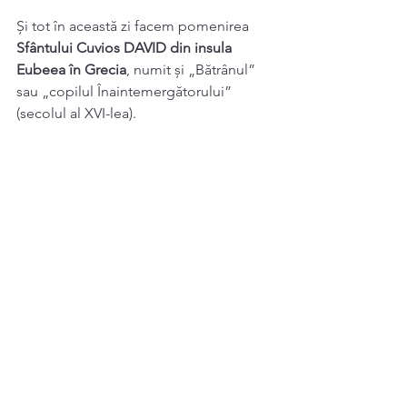
Și tot în această zi facem pomenirea
Sfântului Cuvios DAVID din insula
Eubeea în Grecia
, numit și „Bătrânul” 
sau „copilul Înaintemergătorului”
(secolul al XVI-lea).
Sinaxar 1 Noiembrie