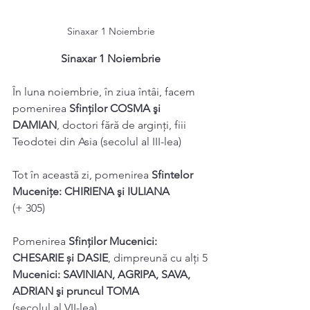
Sinaxar 1 Noiembrie
Sinaxar 1 Noiembrie
În luna noiembrie, în ziua întâi, facem 
pomenirea 
Sfinților COSMA şi
DAMIAN
, doctori fără de arginţi, fiii 
Teodotei din Asia (secolul al III-lea)
Tot în această zi, pomenirea 
Sfintelor 
Mucenițe: CHIRIENA şi IULIANA
(+ 305)
Pomenirea 
Sfinților Mucenici: 
CHESARIE și DASIE
, dimpreună cu alți 5
Mucenici: SAVINIAN, AGRIPA, SAVA, 
ADRIAN şi pruncul TOMA
(secolul al VII-lea)