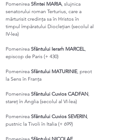
Pomenirea 
Sfintei MARIA
, slujnica 
senatorului roman Terturius, care a
mărturisit credinţa sa în Hristos în 
timpul împăratului Diocleţian (secolul al
IV-lea)
Pomenirea 
Sfântului Ierarh MARCEL
, 
episcop de Paris (+ 430)
Pomenirea 
Sfântului MATURINIE
, preot 
la Sens în Franţa
Pomenirea 
Sfântului Cuvios CADFAN
, 
stareţ în Anglia (secolul al VI-lea)
Pomenirea 
Sfântului Cuvios SEVERIN
, 
pustnic la Tivoli în Italia (+ 699)
Pomenirea 
Sfântului NICOLAE 