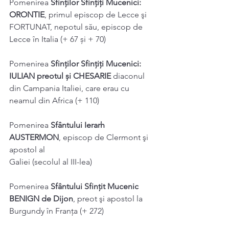
Pomenirea 
Sfinților Sfințiți Mucenici: 
ORONTIE
, primul episcop de Lecce şi
FORTUNAT, nepotul său, episcop de 
Lecce în Italia (+ 67 și + 70)
Pomenirea 
Sfinților Sfințiți Mucenici: 
IULIAN preotul și CHESARIE
 diaconul
din Campania Italiei, care erau cu 
neamul din Africa (+ 110)
Pomenirea 
Sfântului Ierarh 
AUSTERMON
, episcop de Clermont şi 
apostol al
Galiei (secolul al III-lea)
Pomenirea 
Sfântului Sfințit Mucenic 
BENIGN de Dijon
, preot şi apostol la
Burgundy în Franța (+ 272)