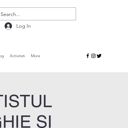
Log In
og
Activitati
More
TISTUL
HIE ȘI