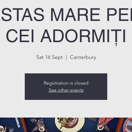
STAS MARE P
CEI ADORMIȚI
Sat 16 Sept
  |  
Canterbury
Registration is closed
See other events