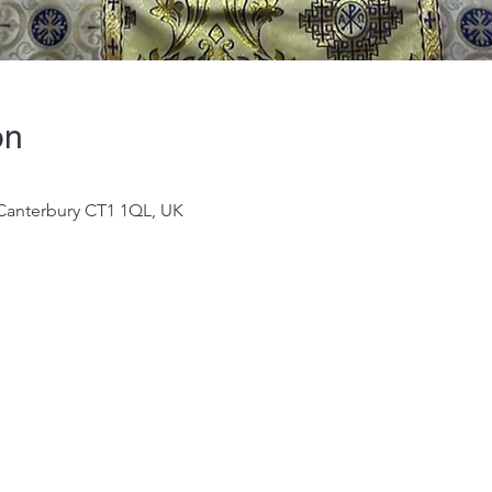
on
 Canterbury CT1 1QL, UK