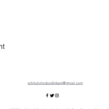
nt
schitulortodoxdinkent@gmail.com