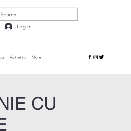
Log In
og
Activitati
More
NIE CU
E