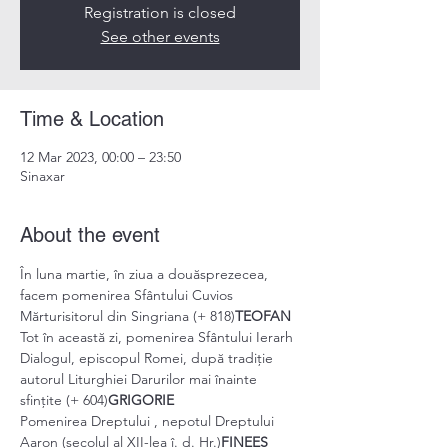
Registration is closed
See other events
Time & Location
12 Mar 2023, 00:00 – 23:50
Sinaxar
About the event
În luna martie, în ziua a douăsprezecea, 
facem pomenirea Sfântului Cuvios 
Mărturisitorul din Singriana (+ 818)
TEOFAN 
Tot în această zi, pomenirea Sfântului Ierarh 
Dialogul, episcopul Romei, după tradiție 
autorul Liturghiei Darurilor mai înainte 
sfințite (+ 604)
GRIGORIE 
Pomenirea Dreptului 
, nepotul Dreptului 
Aaron (secolul al XII-lea î. d. Hr.)
FINEES