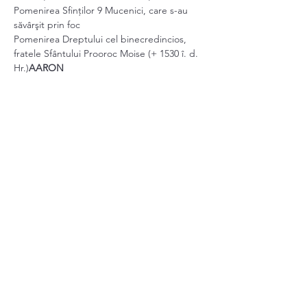
Pomenirea Sfinților 9 Mucenici, care s-au 
săvârşit prin foc
Pomenirea Dreptului 
cel binecredincios, 
fratele Sfântului Prooroc Moise (+ 1530 î. d. 
Hr.)
AARON 
Pomenirea Sfântului Mucenic 
, care a 
pătimit în nordul Africii (+ 295)
MAXIMILIAN
Show More
Share this event
schitulortodoxdinkent@gmail.com
©2023 by Schitul Ortodox din Kent, UK. Proudly created