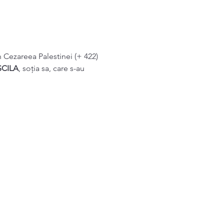
n Cezareea Palestinei (+ 422)
SCILA
, soţia sa, care s-au 