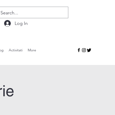
Log In
og
Activitati
More
ie