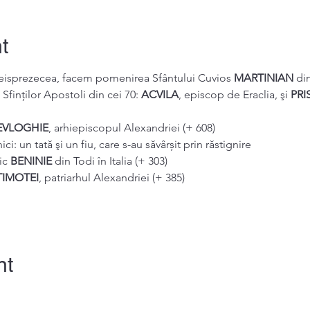
t
 treisprezecea, facem pomenirea Sfântului Cuvios 
MARTINIAN 
di
Sfinților Apostoli din cei 70: 
ACVILA
, episcop de Eraclia, şi 
PRI
EVLOGHIE
, arhiepiscopul Alexandriei (+ 608)
i: un tată şi un fiu, care s-au săvârșit prin răstignire
c 
BENINIE 
din Todi în Italia (+ 303)
TIMOTEI
, patriarhul Alexandriei (+ 385)
nt