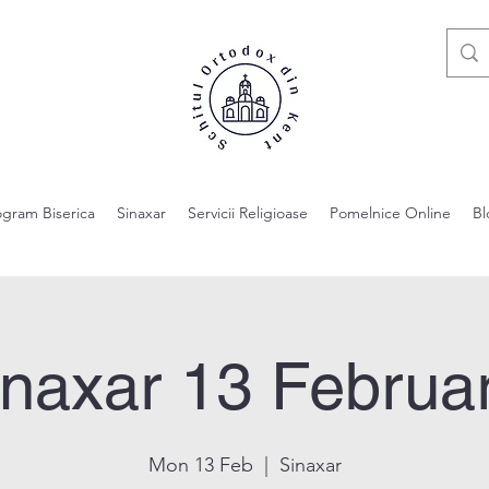
ogram Biserica
Sinaxar
Servicii Religioase
Pomelnice Online
Bl
inaxar 13 Februar
Mon 13 Feb
  |  
Sinaxar