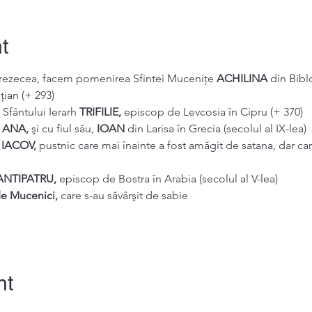
t
isprezecea, facem pomenirea Sfintei Muceniţe 
ACHILINA 
din Biblo
țian (+ 293)
Sfântului Ierarh 
TRIFILIE, 
episcop de Levcosia în Cipru (+ 370)
 
ANA, 
şi cu fiul său, 
IOAN 
din Larisa în Grecia (secolul al IX-lea)
 
IACOV, 
pustnic care mai înainte a fost amăgit de satana, dar ca
ANTIPATRU, 
episcop de Bostra în Arabia (secolul al V-lea)
de Mucenici, 
care s-au săvârşit de sabie
nt