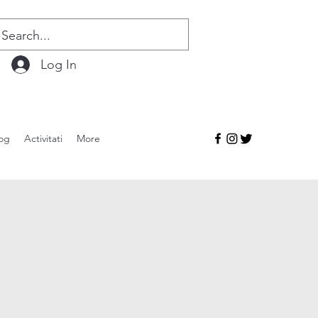
Log In
og
Activitati
More