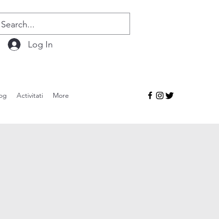
Log In
og
Activitati
More