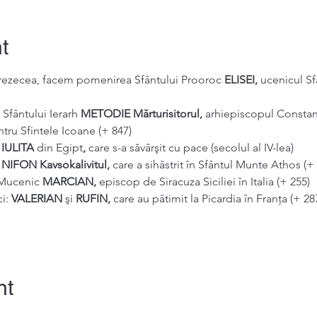
t
sprezecea, facem pomenirea Sfântului Prooroc 
ELISEI, 
ucenicul Sfâ
Sfântului Ierarh 
METODIE Mărturisitorul, 
arhiepiscopul Constan
ntru Sfintele Icoane (+ 847)
 
IULITA 
din Egipt
, 
care s-a săvârşit cu pace (secolul al IV-lea)
 
NIFON Kavsokalivitul, 
care a sihăstrit în Sfântul Munte Athos (+
 Mucenic 
MARCIAN, 
episcop de Siracuza Siciliei în Italia (+ 255)
i: 
VALERIAN 
şi 
RUFIN, 
care au pătimit la Picardia în Franţa (+ 28
nt