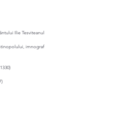
ntului Ilie Tesviteanul 
tinopolului, imnograf 
 1330)
7)