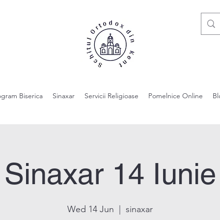
ogram Biserica
Sinaxar
Servicii Religioase
Pomelnice Online
Bl
Sinaxar 14 Iunie
Wed 14 Jun
  |  
sinaxar