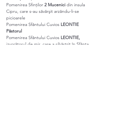
Pomenirea Sfinților 
2 Mucenici 
din insula 
Cipru, care s-au săvârşit arzându-li-se 
picioarele
Pomenirea Sfântului Cuvios 
LEONTIE 
Păstorul
Pomenirea Sfântului Cuvios 
LEONTIE, 
izvorâtorul de mir, care a sihăstrit în Sfânta 
Chinovie a Mănăstirii Dionisiu din Sfântul 
Munte Athos (+ 1580)
Show More
Share this event
schitulortodoxdinkent@gmail.com