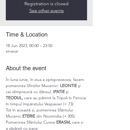
Registration is closed
See other events
Time & Location
18 Jun 2023, 00:00 – 23:50
sinaxar
About the event
În luna iunie, în ziua a optsprezecea, facem 
pomenirea Sfinților Mucenici: 
LEONTIE 
şi 
cei dimpreună cu dânsul, 
IPATIE 
şi 
TEODUL, 
care au pătimit la Tripoli în Fenicia 
în timpul împăratului Vespasian (+ 73)
Tot în această zi, pomenirea Sfântului 
Mucenic 
ETERIE 
din Nicomidia (+ 305)
Pomenirea Sfântului Cuvios 
ERASM, 
care s-
a săvârşit cu pace