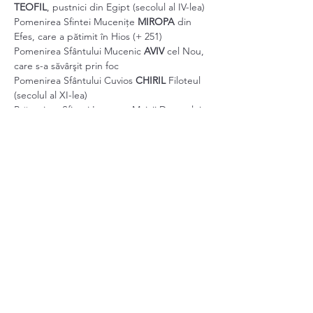
TEOFIL
, pustnici din Egipt (secolul al IV-lea)
Pomenirea Sfintei Mucenițe 
MIROPA
 din 
Efes, care a pătimit în Hios (+ 251)
Pomenirea Sfântului Mucenic 
AVIV
 cel Nou, 
care s-a săvârşit prin foc
Pomenirea Sfântului Cuvios 
CHIRIL
 Filoteul 
(secolul al XI-lea)
Prăznuirea Sfintei Icoane a Maicii Domnului 
„Gherontissa” (Stareţa) de la Mănăstirea 
Pantocrator din Sfântul Munte Athos
Show More
Share this event
schitulortodoxdinkent@gmail.com