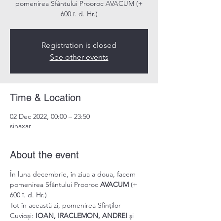
pomenirea Sfântului Prooroc AVACUM (+
600 î. d. Hr.)
Registration is closed
See other events
Time & Location
02 Dec 2022, 00:00 – 23:50
sinaxar
About the event
În luna decembrie, în ziua a doua, facem 
pomenirea Sfântului Prooroc 
AVACUM
 (+ 
600 î. d. Hr.)
Tot în această zi, pomenirea Sfinților 
Cuvioși: 
IOAN, IRACLEMON, ANDREI 
şi 