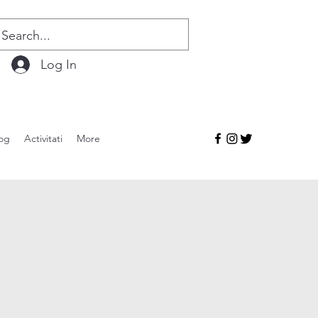
Log In
og
Activitati
More