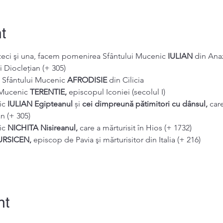
t
ăzeci şi una, facem pomenirea Sfântului Mucenic 
IULIAN 
din Anaz
i Dioclețian (+ 305)
a Sfântului Mucenic 
AFRODISIE 
din Cilicia
 Mucenic 
TERENTIE, 
episcopul Iconiei (secolul I)
c 
IULIAN Egipteanul 
și 
cei dimpreună pătimitori cu dânsul, 
care
n (+ 305)
c 
NICHITA Nisireanul, 
care a mărturisit în Hios (+ 1732)
URSICEN, 
episcop de Pavia şi mărturisitor din Italia (+ 216)
nt