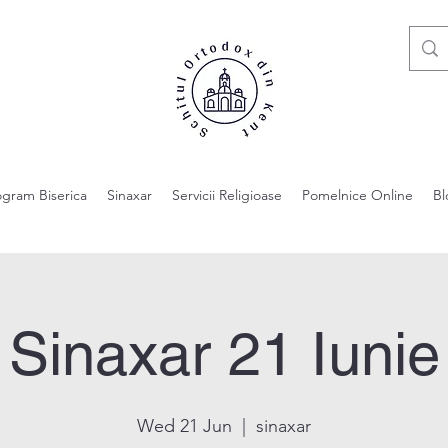
ogram Biserica
Sinaxar
Servicii Religioase
Pomelnice Online
Bl
Sinaxar 21 Iunie
Wed 21 Jun
  |  
sinaxar