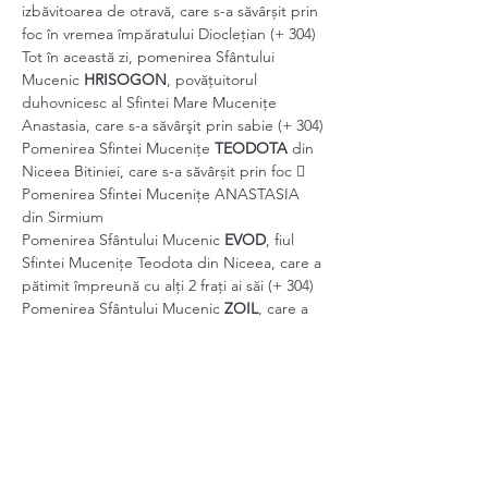
izbăvitoarea de otravă, care s-a săvârșit prin 
foc în vremea împăratului Diocleţian (+ 304)
Tot în această zi, pomenirea Sfântului 
Mucenic 
HRISOGON
, povățuitorul 
duhovnicesc al Sfintei Mare Mucenițe 
Anastasia, care s-a săvârşit prin sabie (+ 304)
Pomenirea Sfintei Mucenițe 
TEODOTA
 din 
Niceea Bitiniei, care s-a săvârșit prin foc  
Pomenirea Sfintei Mucenițe ANASTASIA 
din Sirmium
Pomenirea Sfântului Mucenic 
EVOD
, fiul 
Sfintei Mucenițe Teodota din Niceea, care a 
pătimit împreună cu alţi 2 fraţi ai săi (+ 304)
Pomenirea Sfântului Mucenic 
ZOIL
, care a 
pătimit împreună cu Sfânta Muceniță 
Anastasia
Pomenirea Sfinților 30 de Mucenici de pe 
Via Lavicana din Roma, care a pătimit în 
timpul împăratului Dioclețian (+ 303)
Show More