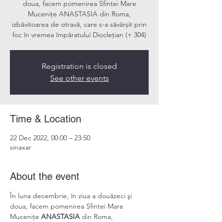
doua, facem pomenirea Sfintei Mare
Mucenițe ANASTASIA din Roma,
izbăvitoarea de otravă, care s-a săvârșit prin
foc în vremea împăratului Diocleţian (+ 304)
Registration is closed
See other events
Time & Location
22 Dec 2022, 00:00 – 23:50
sinaxar
About the event
În luna decembrie, în ziua a douăzeci şi 
doua, facem pomenirea Sfintei Mare 
Mucenițe 
ANASTASIA
 din Roma, 