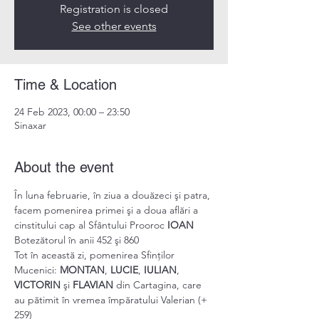
Registration is closed
See other events
Time & Location
24 Feb 2023, 00:00 – 23:50
Sinaxar
About the event
În luna februarie, în ziua a douăzeci şi patra, 
facem pomenirea primei şi a doua aflări a 
cinstitului cap al Sfântului Prooroc 
IOAN 
Botezătorul în anii 452 şi 860
Tot în această zi, pomenirea Sfinților 
Mucenici: 
MONTAN
, 
LUCIE
, 
IULIAN
, 
VICTORIN 
şi 
FLAVIAN 
din Cartagina, care 
au pătimit în vremea împăratului Valerian (+ 
259)