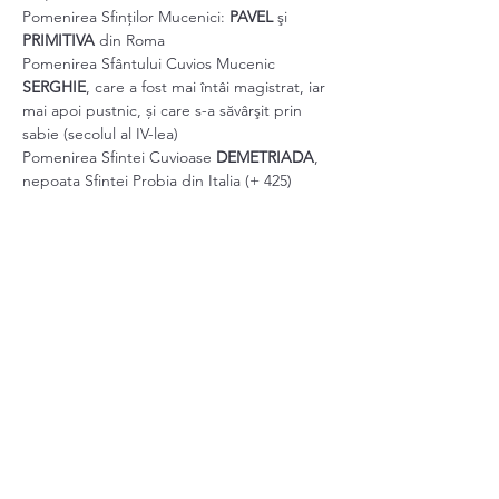
Pomenirea Sfinților Mucenici: 
PAVEL 
şi 
PRIMITIVA 
din Roma
Pomenirea Sfântului Cuvios Mucenic 
SERGHIE
, care a fost mai întâi magistrat, iar 
mai apoi pustnic, și care s-a săvârşit prin 
sabie (secolul al IV-lea)
Pomenirea Sfintei Cuvioase 
DEMETRIADA
, 
nepoata Sfintei Probia din Italia (+ 425)
Pomenirea Sfântului Cuvios 
ETHELBERT
, 
regele Kentului, primul rege creştin al 
Angliei (+ 616)
Show More
Share this event
schitulortodoxdinkent@gmail.com