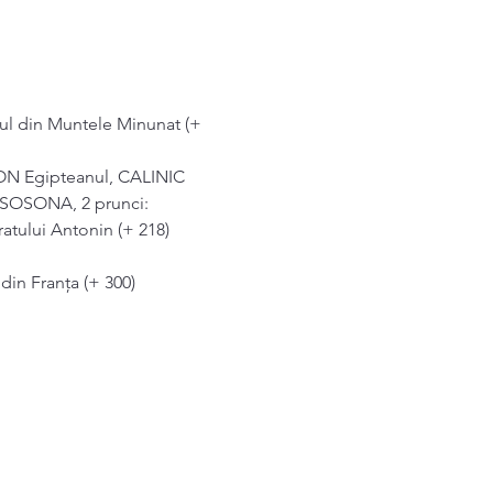
cul din Muntele Minunat (+ 
ION Egipteanul, CALINIC 
i SOSONA, 2 prunci: 
atului Antonin (+ 218) 
din Franța (+ 300) 