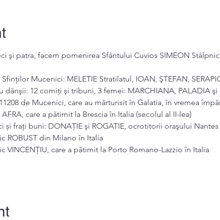
t
zeci şi patra, facem pomenirea Sfântului Cuvios SIMEON Stâlpni
a Sfinților Mucenici: MELETIE Stratilatul, IOAN, ŞTEFAN, SERAP
 cu dânşii: 12 comiţi şi tribuni, 3 femei: MARCHIANA, PALADIA ş
11208 de Mucenici, care au mărturisit în Galatia, în vremea împăr
RA, care a pătimit la Brescia în Italia (secolul al II-lea) 
 și frați buni: DONAŢIE şi ROGATIE, ocrotitorii oraşului Nantes 
c ROBUST din Milano în Italia 
 VINCENŢIU, care a pătimit la Porto Romano-Lazzio în Italia 
nt