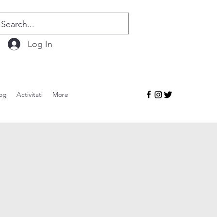
Log In
og
Activitati
More