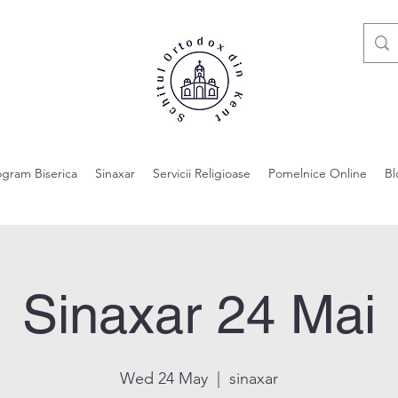
ogram Biserica
Sinaxar
Servicii Religioase
Pomelnice Online
Bl
Sinaxar 24 Mai
Wed 24 May
  |  
sinaxar