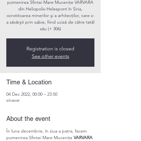
pomenirea Sfintei Mare Mucenițe VARVARA
din Heliopolis-Helespont în Siria,
ocrotitoarea minerilor şi a arhitecţilor, care s-
a săvârşit prin sabie, fiind ucisă de către tatăl
său (+ 306)
Registration is closed
See other events
Time & Location
04 Dec 2022, 00:00 – 23:50
sinaxar
About the event
În luna decembrie, în ziua a patra, facem 
pomenirea Sfintei Mare Mucenițe 
VARVARA