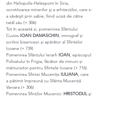
din Heliopolis-Helespont în Siria, 
ocrotitoarea minerilor şi a arhitecţilor, care s-
a săvârşit prin sabie, fiind ucisă de către 
tatăl său (+ 306)
Tot în această zi, pomenirea Sfântului 
Cuvios 
IOAN DAMASCHIN
, imnograf și 
scriitor bisericesc și apărător al Sfintelor 
Icoane (+ 739)
Pomenirea Sfântului Ierarh
 IOAN
, episcopul 
Polivatului în Frigia, făcător de minuni și 
mărturisitor pentru Sfintele Icoane (+ 716)
Pomenirea Sfintei Mucenițe 
IULIANA
, care 
a pătimit împreună cu Sfânta Muceniță 
Varvara (+ 306)
Pomenirea Sfinților Mucenici: 
HRISTODUL 
şi 
HRISTODULA
 fecioara, care s-au săvârşit 
prin sabie
Pomenirea Sfântului Sfințit Mucenic 
SERAFIM
, episcopul Fanarului în Grecia, 
care s-a săvârșit fiind împuns cu suliţa (+ 
1601)