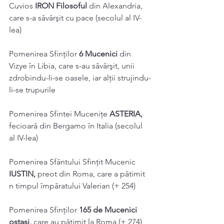
Cuvios 
IRON Filosoful 
din Alexandria, 
care s-a săvârşit cu pace (secolul al IV-
lea) 
Pomenirea Sfinţilor 
6 Mucenici 
din 
Vizye în Libia, care s-au săvârşit, unii 
zdrobindu-li-se oasele, iar alţii strujindu-
li-se trupurile 
Pomenirea Sfintei Muceniţe 
ASTERIA, 
fecioară din Bergamo în Italia (secolul 
al IV-lea) 
Pomenirea Sfântului Sfințit Mucenic 
IUSTIN, 
preot din Roma, care a pătimit 
n timpul împăratului Valerian (+ 254) 
Pomenirea Sfinţilor 
165 de Mucenici 
ostași, 
care au pătimit la Roma (+ 274) 