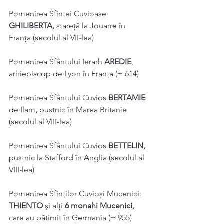
Pomenirea Sfintei Cuvioase 
GHILIBERTA, 
stareţă la Jouarre în 
Franţa (secolul al VII-lea) 
Pomenirea Sfântului Ierarh 
AREDIE
, 
arhiepiscop de Lyon în Franţa (+ 614) 
Pomenirea Sfântului Cuvios 
BERTAMIE 
de Ilam
, 
pustnic în Marea Britanie 
(secolul al VIII-lea) 
Pomenirea Sfântului Cuvios 
BETTELIN, 
pustnic la Stafford în Anglia (secolul al 
VIII-lea) 
Pomenirea Sfinților Cuvioși Mucenici: 
THIENTO 
şi alți 
6 monahi Mucenici, 
care au pătimit în Germania (+ 955) 