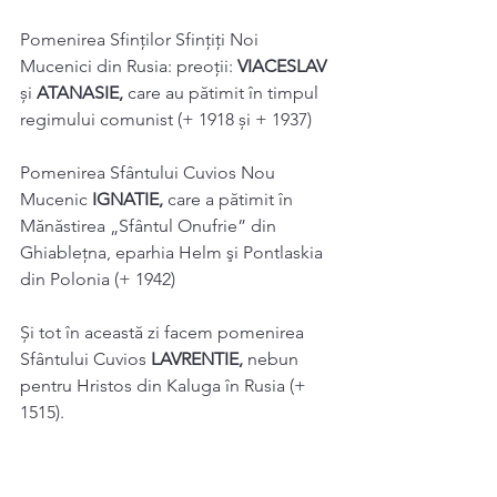
Pomenirea Sfinților Sfințiți Noi 
Mucenici din Rusia: preoții: 
VIACESLAV 
și 
ATANASIE, 
care au pătimit în timpul 
regimului comunist (+ 1918 și + 1937) 
Pomenirea Sfântului Cuvios Nou 
Mucenic 
IGNATIE, 
care a pătimit în 
Mănăstirea „Sfântul Onufrie” din 
Ghiableţna, eparhia Helm şi Pontlaskia 
din Polonia (+ 1942) 
Și tot în această zi facem pomenirea 
Sfântului Cuvios 
LAVRENTIE, 
nebun 
pentru Hristos din Kaluga în Rusia (+ 
1515). 