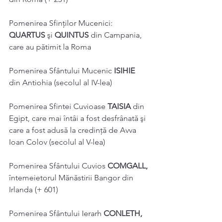
Pomenirea Sfinților Mucenici: 
QUARTUS 
şi 
QUINTUS 
din Campania, 
care au pătimit la Roma 
Pomenirea Sfântului Mucenic 
ISIHIE 
din Antiohia (secolul al IV-lea) 
Pomenirea Sfintei Cuvioase 
TAISIA 
din 
Egipt, care mai întâi a fost desfrânată şi 
care a fost adusă la credinţă de Avva 
Ioan Colov (secolul al V-lea) 
Pomenirea Sfântului Cuvios 
COMGALL, 
întemeietorul Mănăstirii Bangor din 
Irlanda (+ 601) 
Pomenirea Sfântului Ierarh 
CONLETH, 