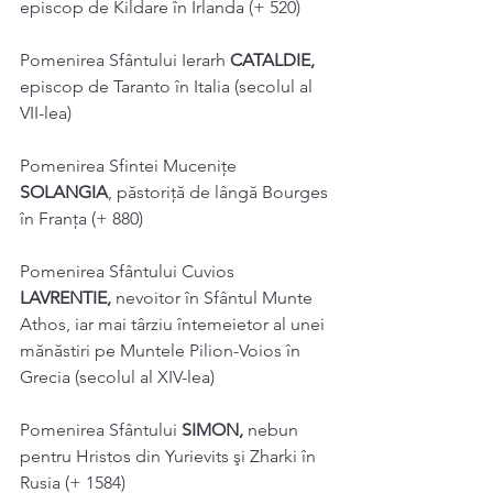
episcop de Kildare în Irlanda (+ 520) 
Pomenirea Sfântului Ierarh 
CATALDIE, 
episcop de Taranto în Italia (secolul al 
VII-lea) 
Pomenirea Sfintei Mucenițe 
SOLANGIA
, păstoriţă de lângă Bourges 
în Franţa (+ 880) 
Pomenirea Sfântului Cuvios 
LAVRENTIE, 
nevoitor în Sfântul Munte 
Athos, iar mai târziu întemeietor al unei 
mănăstiri pe Muntele Pilion-Voios în 
Grecia (secolul al XIV-lea) 
Pomenirea Sfântului 
SIMON, 
nebun 
pentru Hristos din Yurievits şi Zharki în 
Rusia (+ 1584) 