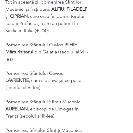
Tot în această zi, pomenirea Sfinților 
Mucenici și frați buni: 
ALFIU, FILADELF 
şi 
CIPRIAN, 
care erau fiii domnitorului 
cetăţii Prefacta și care au pătimit la 
Sicilia în Italia (+ 250) 
Pomenirea Sfântului Cuvios 
ISIHIE 
Mărturisitorul 
din Galatia (secolul al VIII-
lea) 
Pomenirea Sfântului Cuvios 
LAVRENTIE, 
care s-a săvârşit cu pace 
(secolul al VI-lea) 
Pomenirea Sfântului Sfințit Mucenic 
AURELIAN, 
episcop de Limoges în 
Franța (secolul al III-lea) 
Pomenirea Sfinților Sfințiți Mucenici: 