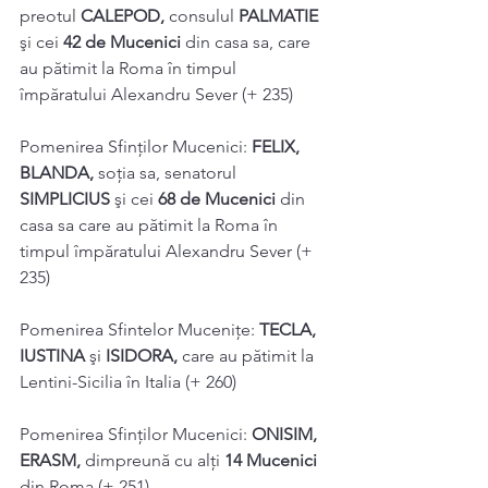
preotul 
CALEPOD, 
consulul 
PALMATIE 
şi cei 
42 de Mucenici 
din casa sa, care 
au pătimit la Roma în timpul 
împăratului Alexandru Sever (+ 235) 
Pomenirea Sfinților Mucenici: 
FELIX, 
BLANDA, 
soţia sa, senatorul 
SIMPLICIUS 
şi cei 
68 de Mucenici 
din 
casa sa care au pătimit la Roma în 
timpul împăratului Alexandru Sever (+ 
235) 
Pomenirea Sfintelor Muceniţe: 
TECLA, 
IUSTINA 
şi 
ISIDORA, 
care au pătimit la 
Lentini-Sicilia în Italia (+ 260) 
Pomenirea Sfinților Mucenici: 
ONISIM, 
ERASM, 
dimpreună cu alți 
14 Mucenici 
din Roma (+ 251) 