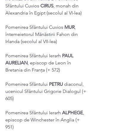
Sfântului Cuvios 
CIRUS
, monah din 
Alexandria în Egipt (secolul al VI-lea) 
Pomenirea Sfântului Cuvios 
MUR
, 
întemeietorul Mănăstirii Fahon din 
Irlanda (secolul al VII-lea) 
Pomenirea Sfântului Ierarh 
PAUL 
AURELIAN
, episcop de Leon în 
Bretania din Franţa (+ 572) 
Pomenirea Sfântului 
PETRU 
diaconul, 
ucenicul Sfântului Grigorie Dialogul (+ 
605) 
Pomenirea Sfântului Ierarh 
ALPHEGE
, 
episcop de Winchester în Anglia (+ 
951) 