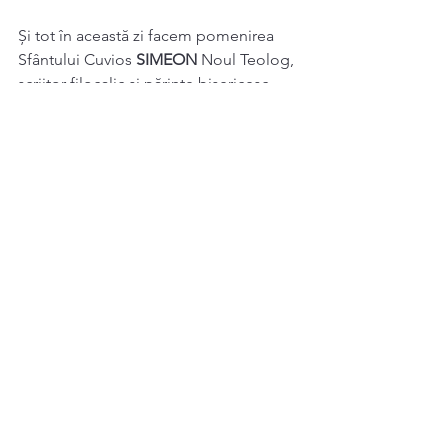
Și tot în această zi facem pomenirea 
Sfântului Cuvios 
SIMEON 
Noul Teolog, 
scriitor filocalic și părinte bisericesc, 
care s-a săvârșit cu pace în anul 1022.
See All
Recent Posts