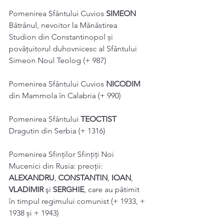
Pomenirea Sfântului Cuvios 
SIMEON 
Bătrânul, nevoitor la Mănăstirea 
Studion din Constantinopol și 
povățuitorul duhovnicesc al Sfântului 
Simeon Noul Teolog (+ 987) 
Pomenirea Sfântului Cuvios 
NICODIM
din Mammola în Calabria (+ 990) 
Pomenirea Sfântului 
TEOCTIST 
Dragutin din Serbia (+ 1316) 
Pomenirea Sfinților Sfințiți Noi 
Mucenici din Rusia: preoții: 
ALEXANDRU
, 
CONSTANTIN
, 
IOAN
, 
VLADIMIR 
şi 
SERGHIE
, care au pătimit 
în timpul regimului comunist (+ 1933, + 
1938 și + 1943) 