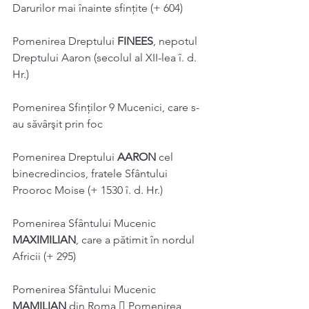
Darurilor mai înainte sfințite (+ 604) 
Pomenirea Dreptului 
FINEES
, nepotul 
Dreptului Aaron (secolul al XII-lea î. d. 
Hr.) 
Pomenirea Sfinților 9 Mucenici, care s-
au săvârşit prin foc 
Pomenirea Dreptului 
AARON 
cel 
binecredincios, fratele Sfântului 
Prooroc Moise (+ 1530 î. d. Hr.) 
Pomenirea Sfântului Mucenic 
MAXIMILIAN
, care a pătimit în nordul 
Africii (+ 295) 
Pomenirea Sfântului Mucenic 
MAMILIAN 
din Roma  Pomenirea 