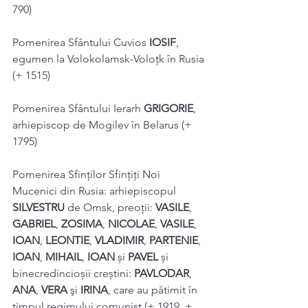
790) 
Pomenirea Sfântului Cuvios 
IOSIF
, 
egumen la Volokolamsk-Voloțk în Rusia 
(+ 1515) 
Pomenirea Sfântului Ierarh 
GRIGORIE
, 
arhiepiscop de Mogilev în Belarus (+ 
1795) 
Pomenirea Sfinților Sfințiți Noi 
Mucenici din Rusia: arhiepiscopul 
SILVESTRU
 de Omsk, preoţii: 
VASILE
, 
GABRIEL
, 
ZOSIMA
, 
NICOLAE
, 
VASILE
, 
IOAN
, 
LEONTIE
, 
VLADIMIR
, 
PARTENIE
, 
IOAN
, 
MIHAIL
, 
IOAN 
și 
PAVEL 
și 
binecredincioșii creștini: 
PAVLODAR
, 
ANA
, 
VERA 
şi 
IRINA
, care au pătimit în 
timpul regimului comunist (+ 1919, + 