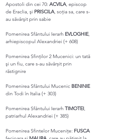
Apostoli din cei 70: 
ACVILA
, episcop 
de Eraclia, şi 
PRISCILA
, soţia sa, care s-
au săvârşit prin sabie 
Pomenirea Sfântului Ierarh 
EVLOGHIE
, 
arhiepiscopul Alexandriei (+ 608) 
Pomenirea Sfinților 2 Mucenici: un tată 
şi un fiu, care s-au săvârșit prin 
răstignire 
Pomenirea Sfântului Mucenic 
BENINIE 
din Todi în Italia (+ 303) 
Pomenirea Sfântului Ierarh 
TIMOTEI
, 
patriarhul Alexandriei (+ 385) 
Pomenirea Sfintelor Mucenițe: 
FUSCA 
fecioara şi 
MAURA
, care au pătimit la 