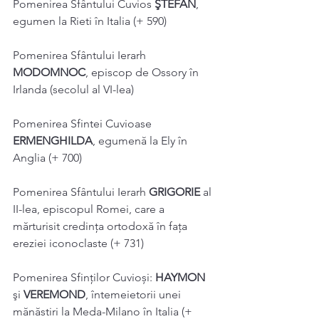
Pomenirea Sfântului Cuvios 
ŞTEFAN
, 
egumen la Rieti în Italia (+ 590) 
Pomenirea Sfântului Ierarh 
MODOMNOC
, episcop de Ossory în 
Irlanda (secolul al VI-lea) 
Pomenirea Sfintei Cuvioase 
ERMENGHILDA
, egumenă la Ely în 
Anglia (+ 700) 
Pomenirea Sfântului Ierarh 
GRIGORIE 
al 
II-lea, episcopul Romei, care a 
mărturisit credința ortodoxă în faţa 
ereziei iconoclaste (+ 731) 
Pomenirea Sfinților Cuvioși: 
HAYMON 
şi 
VEREMOND
, întemeietorii unei 
mănăstiri la Meda-Milano în Italia (+ 