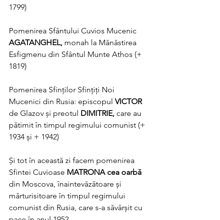
1799)
Pomenirea Sfântului Cuvios Mucenic 
AGATANGHEL, 
monah la Mănăstirea 
Esfigmenu din Sfântul Munte Athos (+ 
1819)
Pomenirea Sfinților Sfințiți Noi 
Mucenici din Rusia: episcopul 
VICTOR 
de Glazov și preotul 
DIMITRIE, 
care au 
pătimit în timpul regimului comunist (+ 
1934 și + 1942)
Și tot în această zi facem pomenirea 
Sfintei Cuvioase 
MATRONA cea oarbă 
din Moscova, înaintevăzătoare și 
mărturisitoare în timpul regimului 
comunist din Rusia, care s-a săvârșit cu 
pace în anul 1952.