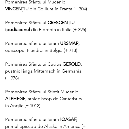
Pomenirea Sfântului Mucenic 
VINCENŢIU 
din Colliure în Franţa (+ 304)
Pomenirea Sfântului 
CRESCENŢIU 
ipodiaconul 
din Florenţa în Italia (+ 396)
Pomenirea Sfântului Ierarh 
URSMAR, 
episcopul Flandrei în Belgia (+ 713)
Pomenirea Sfântului Cuvios 
GEROLD, 
pustnic lângă Mitternach în Germania 
(+ 978)
Pomenirea Sfântului Sfințit Mucenic 
ALPHEGE, 
arhiepiscop de Canterbury 
în Anglia (+ 1012)
Pomenirea Sfântului Ierarh 
IOASAF, 
primul episcop de Alaska în America (+ 