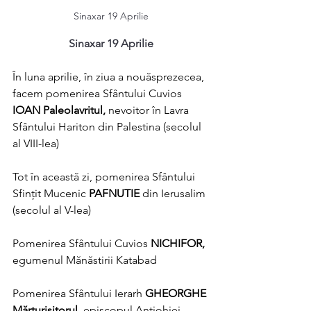
Sinaxar 19 Aprilie
Sinaxar 19 Aprilie
În luna aprilie, în ziua a nouăsprezecea, 
facem pomenirea Sfântului Cuvios 
IOAN Paleolavritul, 
nevoitor în Lavra 
Sfântului Hariton din Palestina (secolul 
al VIII-lea)
Tot în această zi, pomenirea Sfântului 
Sfințit Mucenic 
PAFNUTIE 
din Ierusalim 
(secolul al V-lea)
Pomenirea Sfântului Cuvios 
NICHIFOR, 
egumenul Mănăstirii Katabad
Pomenirea Sfântului Ierarh 
GHEORGHE 
Mărturisitorul, 
episcopul Antiohiei 