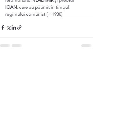
ieromonahul 
VLADIMIR
 şi preotul 
IOAN
, care au pătimit în timpul 
regimului comunist (+ 1938)
See All
Recent Posts