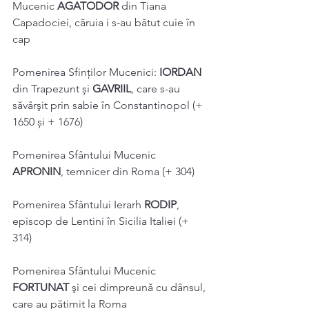
Mucenic 
AGATODOR
 din Tiana 
Capadociei, căruia i s-au bătut cuie în 
cap 
Pomenirea Sfinților Mucenici: 
IORDAN
din Trapezunt și 
GAVRIIL
, care s-au 
săvârşit prin sabie în Constantinopol (+ 
1650 și + 1676) 
Pomenirea Sfântului Mucenic 
APRONIN
, temnicer din Roma (+ 304) 
Pomenirea Sfântului Ierarh 
RODIP
, 
episcop de Lentini în Sicilia Italiei (+ 
314) 
Pomenirea Sfântului Mucenic 
FORTUNAT
 şi cei dimpreună cu dânsul, 
care au pătimit la Roma 