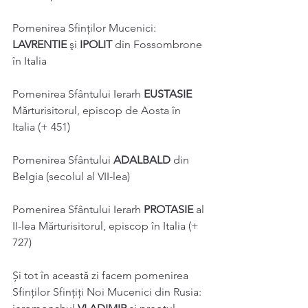
Pomenirea Sfinților Mucenici:
LAVRENTIE
 şi 
IPOLIT
 din Fossombrone 
în Italia 
Pomenirea Sfântului Ierarh 
EUSTASIE
Mărturisitorul, episcop de Aosta în 
Italia (+ 451) 
Pomenirea Sfântului 
ADALBALD
 din 
Belgia (secolul al VII-lea) 
Pomenirea Sfântului Ierarh 
PROTASIE
 al 
II-lea Mărturisitorul, episcop în Italia (+ 
727) 
Și tot în această zi facem pomenirea 
Sfinților Sfințiți Noi Mucenici din Rusia: 