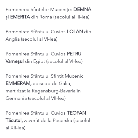
Pomenirea Sfintelor Mucenițe: 
DEMNA 
și 
EMERITA 
din Roma (secolul al III-lea) 
Pomenirea Sfântului Cuvios 
LOLAN 
din 
Anglia (secolul al VI-lea) 
Pomenirea Sfântului Cuvios 
PETRU 
Vameşul 
din Egipt (secolul al VI-lea) 
Pomenirea Sfântului Sfințit Mucenic 
EMMERAM, 
episcop de Galia, 
martirizat la Regensburg-Bavaria în 
Germania (secolul al VII-lea) 
Pomenirea Sfântului Cuvios 
TEOFAN 
Tăcutul, 
zăvorât de la Pecerska (secolul 
al XII-lea) 