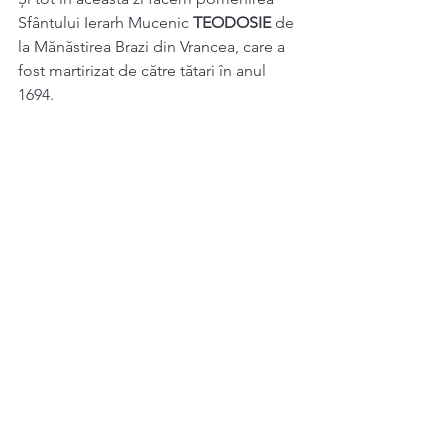
Sfântului Ierarh Mucenic 
TEODOSIE 
de 
la Mănăstirea Brazi din Vrancea, care a 
fost martirizat de către tătari în anul 
1694. 
Sinaxar 22 Septembrie