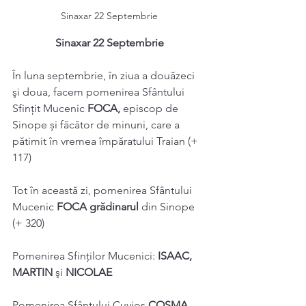
Sinaxar 22 Septembrie
Sinaxar 22 Septembrie
În luna septembrie, în ziua a douăzeci 
şi doua, facem pomenirea Sfântului 
Sfințit Mucenic 
FOCA, 
episcop de 
Sinope și făcător de minuni, care a 
pătimit în vremea împăratului Traian (+ 
117) 
Tot în această zi, pomenirea Sfântului 
Mucenic 
FOCA grădinarul 
din Sinope 
(+ 320) 
Pomenirea Sfinţilor Mucenici: 
ISAAC, 
MARTIN 
şi 
NICOLAE 
Pomenirea Sfântului Cuvios 
COSMA 