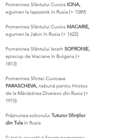
Pomenirea Sfântului Cuvios 
IONA, 
egumen la Iașezersk în Rusia (+ 1589) 
Pomenirea Sfântului Cuvios 
MACARIE, 
egumen la Jabin în Rusia (+ 1622) 
Pomenirea Sfântului Ierarh 
SOFRONIE, 
episcop de Vraciane în Bulgaria (+ 
1813) 
Pomenirea Sfintei Cuvioase 
PARASCHEVA, 
nebună pentru Hristos 
de la Mănăstirea Diveievo din Rusia (+ 
1915) 
Prăznuirea soborului 
Tuturor Sfinţilor 
din Tula 
în Rusia 
Și tot în această zi facem pomenirea 