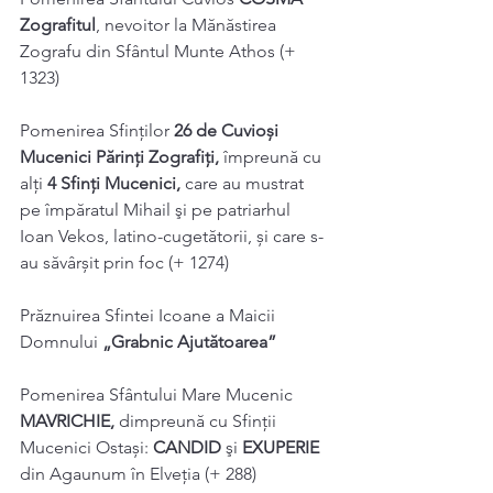
Zografitul
, nevoitor la Mănăstirea 
Zografu din Sfântul Munte Athos (+ 
1323) 
Pomenirea Sfinţilor 
26 de Cuvioși 
Mucenici Părinţi Zografiţi, 
împreună cu 
alți 
4 Sfinți Mucenici, 
care au mustrat 
pe împăratul Mihail şi pe patriarhul 
Ioan Vekos, latino-cugetătorii, și care s-
au săvârșit prin foc (+ 1274) 
Prăznuirea Sfintei Icoane a Maicii 
Domnului 
„Grabnic Ajutătoarea” 
Pomenirea Sfântului Mare Mucenic 
MAVRICHIE, 
dimpreună cu Sfinții 
Mucenici Ostași: 
CANDID 
şi 
EXUPERIE 
din Agaunum în Elveţia (+ 288) 