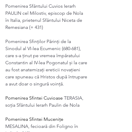
Pomenirea Sfântului Cuvios Ierarh 
PAULIN cel Milostiv, episcop de Nola 
în Italia, prietenul Sfântului Niceta de 
Remesiana (+ 431)
Pomenirea Sfinților Părinți de la 
Sinodul al VI-lea Ecumenic (680-681), 
care s-a ținut pe vremea împăratului 
Constantin al IV-lea Pogonatul și la care 
au fost anatemizați ereticii novaţieni 
care spuneau că Hristos după întrupare 
a avut doar o singură voinţă.
Pomenirea Sfintei Cuvioase 
TERASIA, 
soţia Sfântului Ierarh Paulin de Nola
Pomenirea Sfintei Mucenițe 
MESALINA, fecioară din Foligno în 