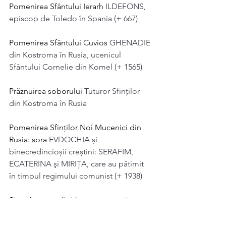
Pomenirea Sfântului Ierarh 
ILDEFONS, 
episcop de Toledo în Spania (+ 667)
Pomenirea Sfântului Cuvios 
GHENADIE 
din Kostroma în Rusia, ucenicul 
Sfântului Cornelie din Komel (+ 1565)
Prăznuirea soborului 
Tuturor Sfinţilor 
din Kostroma în Rusia
Pomenirea Sfinţilor Noi Mucenici din 
Rusia: sora 
EVDOCHIA și 
binecredincioșii creștini: SERAFIM, 
ECATERINA şi MIRIŢA, care au pătimit 
în timpul regimului comunist (+ 1938)
Și tot în această zi facem pomenirea 
Sfântului Cuvios 
DIONISIE de Olimp, 
originar din Slatina în Tesalia, care s-a 