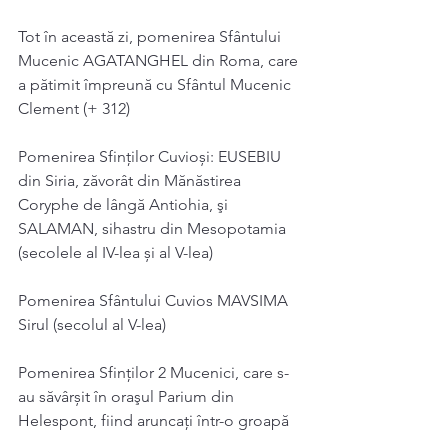
Tot în această zi, pomenirea Sfântului 
Mucenic AGATANGHEL din Roma, care 
a pătimit împreună cu Sfântul Mucenic 
Clement (+ 312)
Pomenirea Sfinților Cuvioși: EUSEBIU 
din Siria, zăvorât din Mănăstirea 
Coryphe de lângă Antiohia, şi 
SALAMAN, sihastru din Mesopotamia 
(secolele al IV-lea și al V-lea)
Pomenirea Sfântului Cuvios MAVSIMA 
Sirul (secolul al V-lea)
Pomenirea Sfinților 2 Mucenici, care s-
au săvârșit în oraşul Parium din 
Helespont, fiind aruncaţi într-o groapă