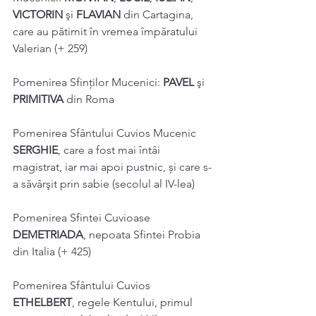
VICTORIN 
şi 
FLAVIAN 
din Cartagina, 
care au pătimit în vremea împăratului 
Valerian (+ 259) 
Pomenirea Sfinților Mucenici: 
PAVEL 
şi 
PRIMITIVA 
din Roma 
Pomenirea Sfântului Cuvios Mucenic 
SERGHIE
, care a fost mai întâi 
magistrat, iar mai apoi pustnic, și care s-
a săvârşit prin sabie (secolul al IV-lea) 
Pomenirea Sfintei Cuvioase 
DEMETRIADA
, nepoata Sfintei Probia 
din Italia (+ 425) 
Pomenirea Sfântului Cuvios 
ETHELBERT
, regele Kentului, primul 