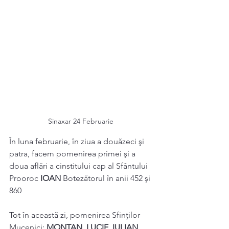
Sinaxar 24 Februarie 
În luna februarie, în ziua a douăzeci şi 
patra, facem pomenirea primei şi a 
doua aflări a cinstitului cap al Sfântului 
Prooroc 
IOAN 
Botezătorul în anii 452 şi 
860 
Tot în această zi, pomenirea Sfinților 
Mucenici: 
MONTAN
, 
LUCIE
, 
IULIAN
, 