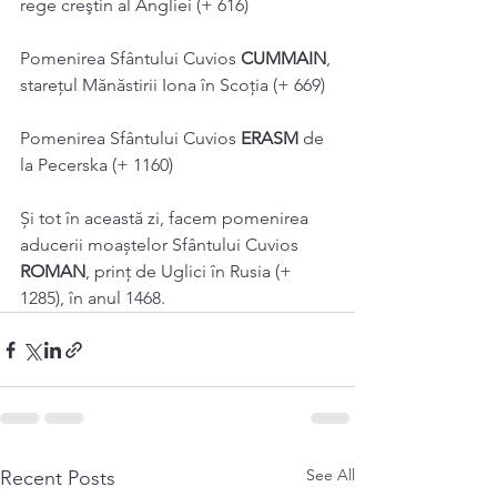
rege creştin al Angliei (+ 616) 
Pomenirea Sfântului Cuvios 
CUMMAIN
, 
stareţul Mănăstirii Iona în Scoția (+ 669) 
Pomenirea Sfântului Cuvios 
ERASM 
de 
la Pecerska (+ 1160) 
Și tot în această zi, facem pomenirea 
aducerii moaștelor Sfântului Cuvios 
ROMAN
, prinţ de Uglici în Rusia (+ 
1285), în anul 1468.
See All
Recent Posts