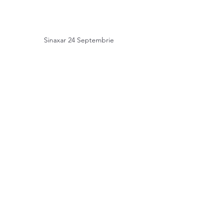
Sinaxar 24 Septembrie
See All
Recent Posts