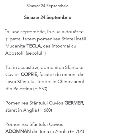
Sinaxar 24 Septembrie
Sinaxar 24 Septembrie
În luna septembrie, în ziua a douăzeci 
şi patra, facem pomenirea Sfintei Întâii 
Mucenițe 
TECLA, 
cea întocmai cu 
Apostolii (secolul I) 
Tot în această zi, pomenirea Sfântului 
Cuvios 
COPRIE, 
făcător de minuni din 
Lavra Sfântului Teodosie Chinoviarhul 
din Palestina (+ 530) 
Pomenirea Sfântului Cuvios 
GERMER, 
stareţ în Anglia (+ 660) 
Pomenirea Sfântului Cuvios 
ADOMNAN 
din Iona în Anglia (+ 704) 