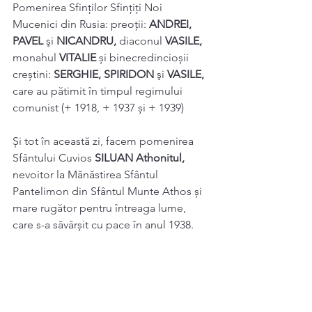
Pomenirea Sfinţilor Sfințiți Noi 
Mucenici din Rusia: preoţii: 
ANDREI, 
PAVEL 
şi 
NICANDRU, 
diaconul 
VASILE, 
monahul 
VITALIE 
și binecredincioșii 
creștini: 
SERGHIE, SPIRIDON 
şi 
VASILE, 
care au pătimit în timpul regimului 
comunist (+ 1918, + 1937 și + 1939) 
Și tot în această zi, facem pomenirea 
Sfântului Cuvios 
SILUAN Athonitul, 
nevoitor la Mănăstirea Sfântul 
Pantelimon din Sfântul Munte Athos și 
mare rugător pentru întreaga lume, 
care s-a săvârșit cu pace în anul 1938. 