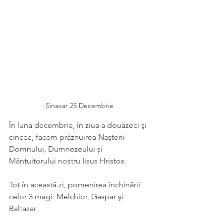
Sinaxar 25 Decembrie
În luna decembrie, în ziua a douăzeci şi 
cincea, facem prăznuirea Naşterii 
Domnului, Dumnezeului și 
Mântuitorului nostru Iisus Hristos 
Tot în această zi, pomenirea închinării 
celor 3 magi: Melchior, Gaspar şi 
Baltazar 