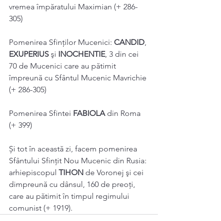
vremea împăratului Maximian (+ 286-
305) 
Pomenirea Sfinților Mucenici: 
CANDID
, 
EXUPERIUS 
şi 
INOCHENTIE
, 3 din cei 
70 de Mucenici care au pătimit 
împreună cu Sfântul Mucenic Mavrichie 
(+ 286-305) 
Pomenirea Sfintei 
FABIOLA 
din Roma 
(+ 399) 
Și tot în această zi, facem pomenirea 
Sfântului Sfințit Nou Mucenic din Rusia: 
arhiepiscopul 
TIHON 
de Voronej şi cei 
dimpreună cu dânsul, 160 de preoţi, 
care au pătimit în timpul regimului 
comunist (+ 1919).