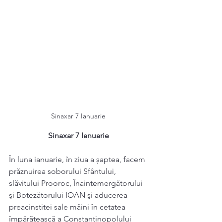
Sinaxar 7 Ianuarie 
Sinaxar 7 Ianuarie 
În luna ianuarie, în ziua a șaptea, facem 
prăznuirea soborului Sfântului, 
slăvitului Prooroc, Înaintemergătorului 
şi Botezătorului IOAN şi aducerea 
preacinstitei sale mâini în cetatea 
împărătească a Constantinopolului