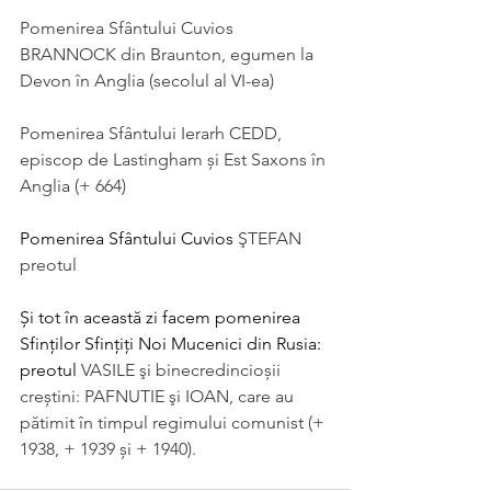
Pomenirea Sfântului Cuvios 
BRANNOCK din Braunton, egumen la 
Devon în Anglia (secolul al VI-ea)
Pomenirea Sfântului Ierarh CEDD, 
episcop de Lastingham și Est Saxons în 
Anglia (+ 664)
Pomenirea Sfântului Cuvios 
ŞTEFAN 
preotul
Și tot în această zi facem pomenirea 
Sfinţilor Sfințiți Noi Mucenici din Rusia: 
preotul 
VASILE şi binecredincioșii 
creștini: PAFNUTIE şi IOAN, care au 
pătimit în timpul regimului comunist (+ 
1938, + 1939 și + 1940).