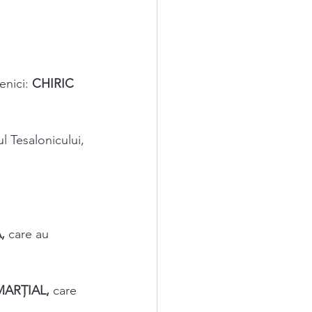
enici: 
CHIRIC 
l Tesalonicului, 
, 
care au 
MARŢIAL, 
care 