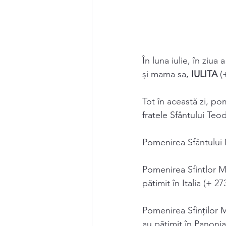
În luna iulie, în ziu
şi mama sa, 
IULITA 
(
Tot în această zi, po
fratele Sfântului Teod
Pomenirea Sfântului
Pomenirea Sfintlor M
pătimit în Italia (+ 27
Pomenirea Sfinţilor M
au pătimit în Panonia 