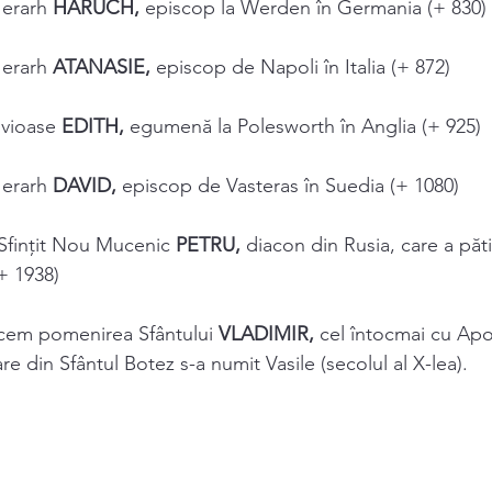
Ierarh 
HARUCH, 
episcop la Werden în Germania (+ 830) 
Ierarh 
ATANASIE, 
episcop de Napoli în Italia (+ 872) 
vioase 
EDITH, 
egumenă la Polesworth în Anglia (+ 925) 
Ierarh 
DAVID, 
episcop de Vasteras în Suedia (+ 1080) 
Sfințit Nou Mucenic 
PETRU, 
diacon din Rusia, care a păti
+ 1938) 
facem pomenirea Sfântului 
VLADIMIR, 
cel întocmai cu Apos
re din Sfântul Botez s-a numit Vasile (secolul al X-lea). 