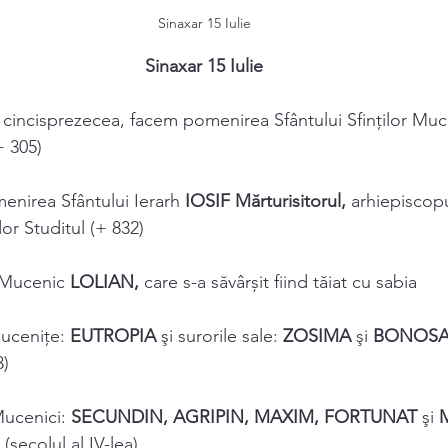
Sinaxar 15 Iulie
Sinaxar 15 Iulie
a a cincisprezecea, facem pomenirea Sfântului Sfinţilor Muc
+ 305) 
menirea Sfântului Ierarh 
IOSIF Mărturisitorul, 
arhiepiscopu
or Studitul (+ 832) 
 Mucenic 
LOLIAN, 
care s-a săvârșit fiind tăiat cu sabia 
uceniţe: 
EUTROPIA 
şi surorile sale: 
ZOSIMA 
şi 
BONOSA
3) 
ucenici: 
SECUNDIN, AGRIPIN, MAXIM, FORTUNAT 
şi 
(secolul al IV-lea) 