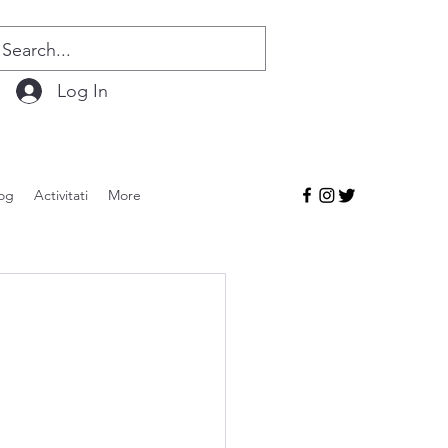
Log In
og
Activitati
More