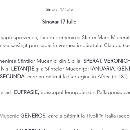
Sinaxar 17 Iulie
Sinaxar 17 Iulie
ua a şaptesprezecea, facem pomenirea Sfintei Mare Muceniţ
e s-a săvârșit prin sabie în vremea împăratului Claudiu (sec
enirea Sfinţilor Mucenici din Sicilia: 
SPERAT, VERONICH
IN 
și 
LETANŢIE 
şi a Sfintelor Muceniţe
: IANUARIA, GEN
SECUNDA
, care au pătimit la Cartagina în Africa (+ 180) 
Ierarh 
EUFRASIE, 
episcopul Ienopolei din Paflagonia, car
 Mucenic 
GENEROS, 
care a pătimit la Tivoli în Italia (secol