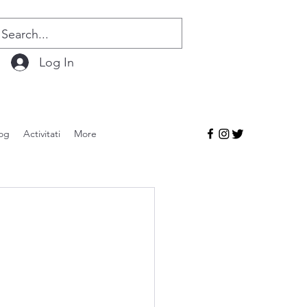
Log In
og
Activitati
More