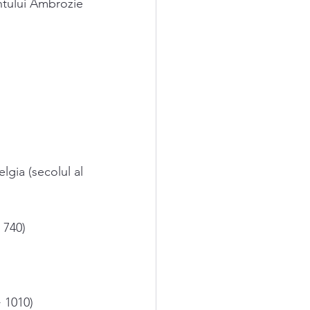
ântului Ambrozie 
lgia (secolul al 
 740) 
 1010) 