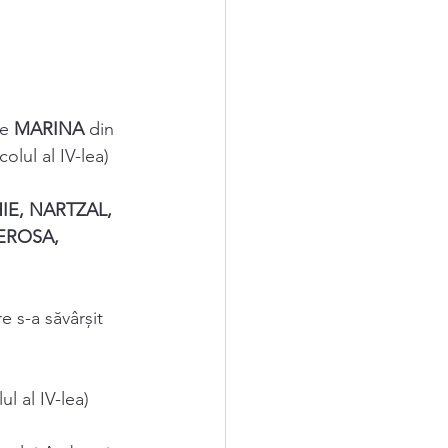
e 
MARINA 
din 
olul al IV-lea) 
IE, NARTZAL, 
EROSA, 
e s-a săvârșit 
ul al IV-lea) 