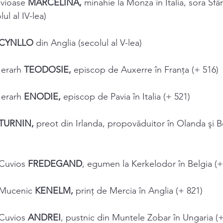
vioase 
MARCELINA, 
minahie la Monza în Italia, sora Sf
ul al IV-lea) 
CYNLLO 
din Anglia (secolul al V-lea) 
Ierarh 
TEODOSIE, 
episcop de Auxerre în Franţa (+ 516) 
Ierarh 
ENODIE, 
episcop de Pavia în Italia (+ 521) 
TURNIN, 
preot din Irlanda, propovăduitor în Olanda şi Be
Cuvios 
FREDEGAND
, egumen la Kerkelodor în Belgia (+
 Mucenic 
KENELM, 
prinţ de Mercia în Anglia (+ 821) 
Cuvios 
ANDREI
, pustnic din Muntele Zobar în Ungaria (+