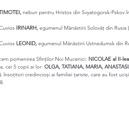
TIMOTEI, 
nebun pentru Hristos din Svyatogorsk-Pskov în
Cuvios 
IRINARH, 
egumenul Mănăstirii Solovăţ din Rusia 
Cuvios 
LEONID, 
egumenul Mănăstirii Ustnedumsk din Ru
facem pomenirea Sfinţilor Noi Mucenici: 
NICOLAE al II-lea
a, cei 5 copii ai lor: 
OLGA, TATIANA, MARIA, ANASTASI
i
, însoţitori credincioși ai familiei ţariste, care au fost uciș
8. 