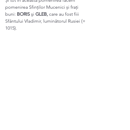
Și tot în această pomenirea facem 
pomenirea Sfinţilor Mucenici și frați 
buni: 
BORIS 
şi 
GLEB, 
care au fost fiii 
Sfântului Vladimir, luminătorul Rusiei (+ 
1015). 
Sinaxar 24 Iulie