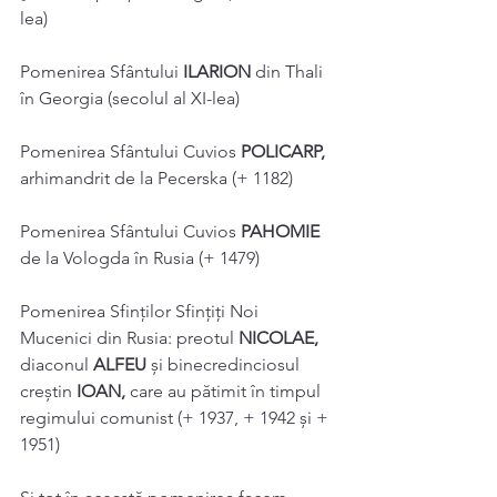
lea) 
Pomenirea Sfântului 
ILARION 
din Thali 
în Georgia (secolul al XI-lea) 
Pomenirea Sfântului Cuvios 
POLICARP, 
arhimandrit de la Pecerska (+ 1182) 
Pomenirea Sfântului Cuvios 
PAHOMIE 
de la Vologda în Rusia (+ 1479) 
Pomenirea Sfinților Sfințiți Noi 
Mucenici din Rusia: preotul 
NICOLAE, 
diaconul 
ALFEU 
și binecredinciosul 
creștin 
IOAN, 
care au pătimit în timpul 
regimului comunist (+ 1937, + 1942 și + 
1951) 