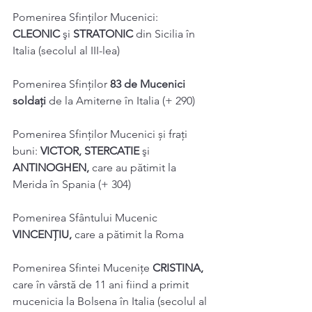
Pomenirea Sfinţilor Mucenici: 
CLEONIC 
şi 
STRATONIC 
din Sicilia în 
Italia (secolul al III-lea) 
Pomenirea Sfinţilor 
83 de Mucenici 
soldaţi 
de la Amiterne în Italia (+ 290) 
Pomenirea Sfinţilor Mucenici și frați 
buni: 
VICTOR, STERCATIE 
şi 
ANTINOGHEN, 
care au pătimit la 
Merida în Spania (+ 304) 
Pomenirea Sfântului Mucenic 
VINCENȚIU, 
care a pătimit la Roma 
Pomenirea Sfintei Muceniţe 
CRISTINA, 
care în vârstă de 11 ani fiind a primit 
mucenicia la Bolsena în Italia (secolul al 