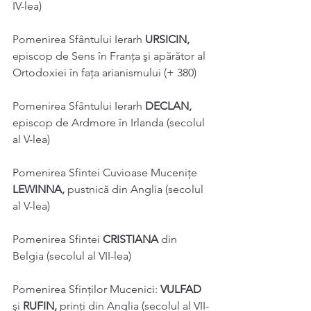
IV-lea) 
Pomenirea Sfântului Ierarh 
URSICIN, 
episcop de Sens în Franța şi apărător al 
Ortodoxiei în fața arianismului (+ 380) 
Pomenirea Sfântului Ierarh 
DECLAN, 
episcop de Ardmore în Irlanda (secolul 
al V-lea) 
Pomenirea Sfintei Cuvioase Muceniţe 
LEWINNA, 
pustnică din Anglia (secolul 
al V-lea) 
Pomenirea Sfintei 
CRISTIANA 
din 
Belgia (secolul al VII-lea) 
Pomenirea Sfinţilor Mucenici: 
VULFAD 
şi 
RUFIN, 
prinţi din Anglia (secolul al VII-