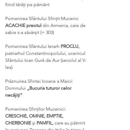
fiind târâți pe pământ 
Pomenirea Sfântului Sfințit Mucenic 
ACACHIE preotul 
din Armenia, care de 
sabie s-a săvârșit (+ 303) 
Pomenirea Sfântului Ierarh 
PROCLU, 
patriarhul Constantinopolului, ucenicul 
Sfântului Ioan Gură de Aur (secolul al V-
lea) 
Prăznuirea Sfintei Icoane a Maicii 
Domnului 
„Bucuria tuturor celor 
necăjiţi” 
Pomenirea Sfinților Mucenici: 
CRESCHIE, OMNIE, EMPTIE, 
CHERBONIE 
şi 
PAMFIL, 
care au pătimit 
în regiunea Toscana din Italia în timpul 