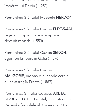
împăratului Deciu (+ 250) 
Pomenirea Sfântului Mucenic 
NERDON 
Pomenirea Sfântului Cuvios 
ELESVAAN, 
rege al Etiopiei, care mai apoi a 
devenit monah (+ 553) 
Pomenirea Sfântului Cuvios 
SENOH, 
egumen la Tours în Galia (+ 576) 
Pomenirea Sfântului Cuvios 
MALGORIE, 
monah din Irlanda care a 
ajuns stareţ în Franţa (+ 587) 
Pomenirea Sfinților Cuvioși: 
ARETA, 
SISOE 
şi 
TEOFIL Tăcutul, 
zăvorâţi de la 
Pecerska (secolele al XII-lea și al XIII-