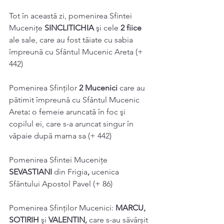
Tot în această zi, pomenirea Sfintei 
Mucenițe 
SINCLITICHIA 
şi cele 
2 fiice 
ale sale, care au fost tăiate cu sabia 
împreună cu Sfântul Mucenic Areta (+ 
442) 
Pomenirea Sfinților 
2 Mucenici 
care au 
pătimit împreună cu Sfântul Mucenic 
Areta
: 
o femeie aruncată în foc şi 
copilul ei, care s-a aruncat singur în 
văpaie după mama sa (+ 442) 
Pomenirea Sfintei Mucenițe 
SEVASTIANI 
din Frigia
, 
ucenica 
Sfântului Apostol Pavel (+ 86) 
Pomenirea Sfinților Mucenici: 
MARCU, 
SOTIRIH 
şi 
VALENTIN, 
care s-au săvârșit 