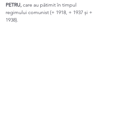
PETRU, 
care au pătimit în timpul 
regimului comunist (+ 1918, + 1937 și + 
1938). 
Sinaxar 24 Octombrie