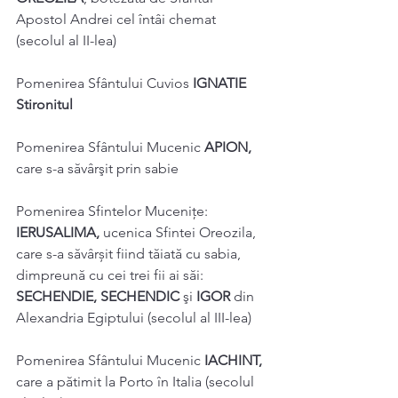
Apostol Andrei cel întâi chemat 
(secolul al II-lea) 
Pomenirea Sfântului Cuvios 
IGNATIE 
Stironitul 
Pomenirea Sfântului Mucenic 
APION, 
care s-a săvârşit prin sabie
Pomenirea Sfintelor Muceniţe: 
IERUSALIMA, 
ucenica Sfintei Oreozila, 
care s-a săvârșit fiind tăiată cu sabia, 
dimpreună cu cei trei fii ai săi: 
SECHENDIE, SECHENDIC 
şi 
IGOR 
din 
Alexandria Egiptului (secolul al III-lea) 
Pomenirea Sfântului Mucenic 
IACHINT, 
care a pătimit la Porto în Italia (secolul 