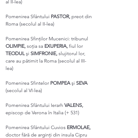
al II-lea) 
Pomenirea Sfântului 
PASTOR, 
preot din 
Roma (secolul al II-lea) 
Pomenirea Sfinţilor Mucenici: tribunul 
OLIMPIE, 
soţia sa 
EXUPERIA, 
fiul lor 
TEODUL 
şi 
SIMFRONIE, 
slujitorul lor, 
care au pătimit la Roma (secolul al III-
lea) 
Pomenirea Sfintelor 
POMPEA 
şi 
SEVA 
(secolul al VI-lea) 
Pomenirea Sfântului Ierarh 
VALENS, 
episcop de Verona în Italia (+ 531) 
Pomenirea Sfântului Cuvios 
ERMOLAE, 
doctor fără de arginţi din insula Cipru 