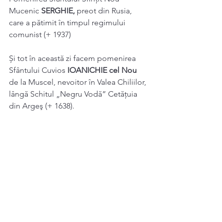
Mucenic 
SERGHIE, 
preot din Rusia, 
care a pătimit în timpul regimului 
comunist (+ 1937) 
Și tot în această zi facem pomenirea 
Sfântului Cuvios 
IOANICHIE cel Nou 
de la Muscel, nevoitor în Valea Chiliilor, 
lângă Schitul „Negru Vodă” Cetățuia 
din Argeş (+ 1638). 
Sinaxar 26 Iulie