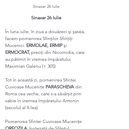
Sinaxar 26 Iulie
Sinaxar 26 Iulie
În luna iulie, în ziua a douăzeci şi şasea, 
facem pomenirea Sfinţilor Sfințiți 
Mucenici: 
ERMOLAE, ERMIP 
şi 
ERMOCRAT, 
preoţi din Nicomidia, care 
au pătimit în vremea împăratului 
Maximian Galeriu (+ 305) 
Tot în această zi, pomenirea Sfintei 
Cuvioase Muceniţe 
PARASCHEVA 
din 
Roma cea veche, care s-a săvârșit prin 
sabie în vremea împăratului Antonin 
(secolul al II-lea) 
Pomenirea Sfintei Cuvioase Muceniţe 
OREOZILA
, botezată de Sfântul 