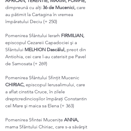
AFRICAN, TERENTIE, MAXIM, POMPIE, 
dimpreună cu alţi 
36 de Mucenici, 
care 
au pătimit la Cartagina în vremea 
împăratului Deciu (+ 250) 
Pomenirea Sfântului Ierarh 
FIRMILIAN, 
episcopul Cezareii Capadociei şi a 
Sfântului 
MELHION Dascălul, 
preot din 
Antiohia, cei care l-au caterisit pe Pavel 
de Samosata (+ 269) 
Pomenirea Sfântului Sfințit Mucenic 
CHIRIAC, 
episcopul Ierusalimului, care 
a aflat cinstita Cruce, în zilele 
dreptcredincioșilor împărați Constantin 
cel Mare şi maica sa Elena (+ 363) 
Pomenirea Sfintei Mucenițe 
ANNA, 
mama Sfântului Chiriac, care s-a săvârşit 