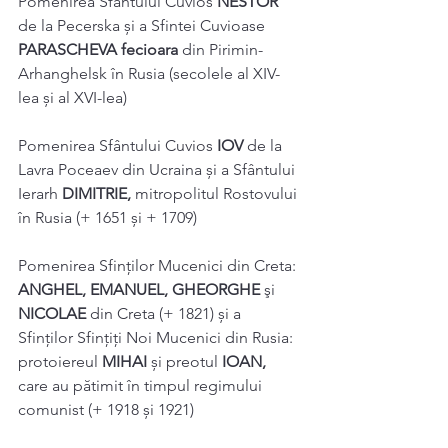
Pomenirea Sfântului Cuvios 
NESTOR 
de la Pecerska și a Sfintei Cuvioase 
PARASCHEVA fecioara 
din Pirimin-
Arhanghelsk în Rusia (secolele al XIV-
lea și al XVI-lea) 
Pomenirea Sfântului Cuvios 
IOV 
de la 
Lavra Poceaev din Ucraina și a Sfântului 
Ierarh 
DIMITRIE, 
mitropolitul Rostovului 
în Rusia (+ 1651 și + 1709) 
Pomenirea Sfinților Mucenici din Creta: 
ANGHEL, EMANUEL, GHEORGHE 
şi 
NICOLAE 
din Creta (+ 1821) și a 
Sfinţilor Sfințiți Noi Mucenici din Rusia: 
protoiereul 
MIHAI 
și preotul 
IOAN, 
care au pătimit în timpul regimului 
comunist (+ 1918 și 1921) 