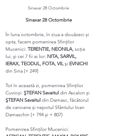
Sinaxar 28 Octombrie
Sinaxar 28 Octombrie
În luna octombrie, în ziua a douăzeci și 
opta, facem pomenirea Sfinților 
Mucenici: 
TERENTIE, NEONILA, 
soţia 
lui, şi cei 7 fii ai lor: 
NITA, SARVIL, 
IERAX, TEODUL, FOTA, VIL 
şi 
EVNICHI 
din Siria (+ 249) 
Tot în această zi, pomenirea Sfinților 
Cuvioși: 
ŞTEFAN Savaitul 
din Ascalon și 
ŞTEFAN Savaitul 
din Damasc, făcătorul 
de canoane și nepotul Sfântului Ioan 
Damaschin (+ 794 și + 807) 
Pomenirea Sfinților Mucenici: 