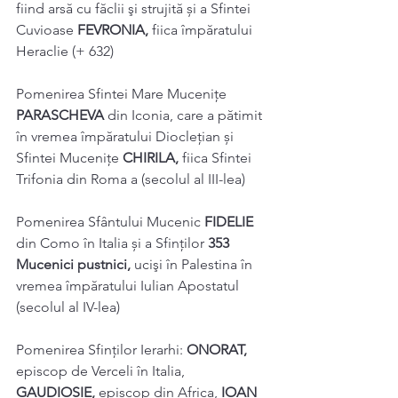
fiind arsă cu făclii şi strujită și a Sfintei 
Cuvioase 
FEVRONIA, 
fiica împăratului 
Heraclie (+ 632) 
Pomenirea Sfintei Mare Mucenițe 
PARASCHEVA 
din Iconia, care a pătimit 
în vremea împăratului Diocleţian și 
Sfintei Mucenițe 
CHIRILA, 
fiica Sfintei 
Trifonia din Roma a (secolul al III-lea) 
Pomenirea Sfântului Mucenic 
FIDELIE 
din Como în Italia și a Sfinților 
353 
Mucenici pustnici, 
ucişi în Palestina în 
vremea împăratului Iulian Apostatul 
(secolul al IV-lea) 
Pomenirea Sfinților Ierarhi: 
ONORAT, 
episcop de Verceli în Italia, 
GAUDIOSIE, 
episcop din Africa, 
IOAN 