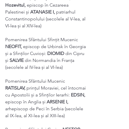
Hozevitul, 
episcop în Cezareea 
Palestinei și 
ATANASIE I, 
patriarhul 
Constantinopolului (secolele al V-lea, al 
VI-lea și al XIV-lea) 
Pomenirea Sfântului Sfințit Mucenic 
NEOFIT, 
episcop de Urbinsk în Georgia 
și a Sfinților Cuvioși: 
DIOMID 
din Cipru 
și 
SALVIE 
din Normandia în Franţa 
(secolele al IV-lea și al VI-lea) 
Pomenirea Sfântului Mucenic 
RATISLAV, 
prinţul Moraviei, cel întocmai 
cu Apostolii și a Sfinților Ierarhi: 
EDSIN, 
episcop în Anglia și 
ARSENIE I, 
arhepiscop de Peci în Serbia (secolele 
al IX-lea, al XI-lea și al XIII-lea) 