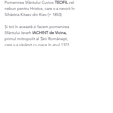
Pomenirea Sfântului Cuvios 
TEOFIL 
cel 
nebun pentru Hristos, care s-a nevoit în 
Sihăstria Kitaev din Kiev (+ 1853) 
Și tot în această zi facem pomenirea 
Sfântului Ierarh 
IACHINT de Vicina, 
primul mitropolit al Ţării Româneşti, 
care s-a săvârșit cu pace în anul 1372. 
Sinaxar 28 Octombrie