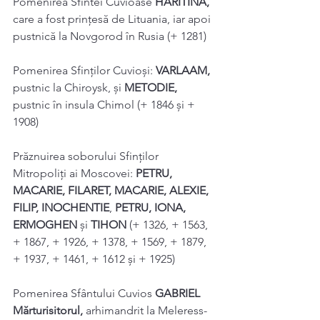
Pomenirea Sfintei Cuvioase 
HARITINA, 
care a fost prinţesă de Lituania, iar apoi 
pustnică la Novgorod în Rusia (+ 1281) 
Pomenirea Sfinților Cuvioși: 
VARLAAM, 
pustnic la Chiroysk, și 
METODIE, 
pustnic în insula Chimol (+ 1846 și + 
1908) 
Prăznuirea soborului Sfinților 
Mitropoliţi ai Moscovei: 
PETRU, 
MACARIE, FILARET, MACARIE, ALEXIE, 
FILIP, INOCHENTIE
, 
PETRU, IONA, 
ERMOGHEN 
și 
TIHON 
(+ 1326, + 1563, 
+ 1867, + 1926, + 1378, + 1569, + 1879, 
+ 1937, + 1461, + 1612 și + 1925) 
Pomenirea Sfântului Cuvios 
GABRIEL 
Mărturisitorul, 
arhimandrit la Meleress-