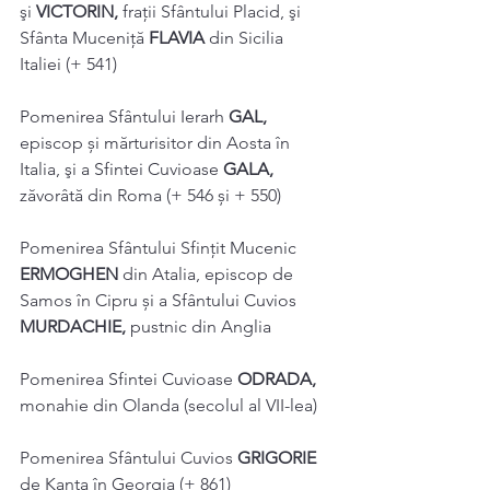
şi 
VICTORIN, 
fraţii Sfântului Placid, şi 
Sfânta Muceniță 
FLAVIA 
din Sicilia 
Italiei (+ 541) 
Pomenirea Sfântului Ierarh 
GAL, 
episcop și mărturisitor din Aosta în 
Italia, şi a Sfintei Cuvioase 
GALA, 
zăvorâtă din Roma (+ 546 și + 550) 
Pomenirea Sfântului Sfințit Mucenic 
ERMOGHEN 
din Atalia, episcop de 
Samos în Cipru și a Sfântului Cuvios 
MURDACHIE, 
pustnic din Anglia 
Pomenirea Sfintei Cuvioase 
ODRADA, 
monahie din Olanda (secolul al VII-lea) 
Pomenirea Sfântului Cuvios 
GRIGORIE 
de Kanţa în Georgia (+ 861) 