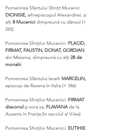
Pomenirea Sfântului Sfințit Mucenic 
DIONISIE, 
arhiepiscopul Alexandriei, și 
alți 
8 Mucenici 
dimpreună cu dânsul (+ 
265) 
Pomenirea Sfinților Mucenici: 
PLACID, 
FIRMAT, FAUSTIN, DONAT, GORDIAN 
din Messina, dimpreună cu alți 
28 de 
monahi 
Pomenirea Sfântului Ierarh 
MARCELIN, 
episcop de Ravena în Italia (+ 346) 
Pomenirea Sfinților Mucenici: 
FIRMAT 
diaconul 
şi sora sa, 
FLAVIANA 
de la 
Auxerre în Franţa (în secolul al V-lea) 
Pomenirea Sfinților Mucenici: 
EUTIHIE 