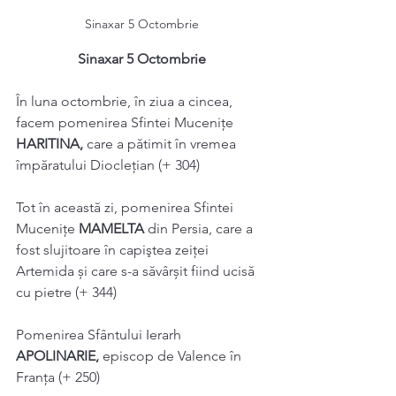
Sinaxar 5 Octombrie
Sinaxar 5 Octombrie
În luna octombrie, în ziua a cincea, 
facem pomenirea Sfintei Mucenițe 
HARITINA, 
care a pătimit în vremea 
împăratului Dioclețian (+ 304) 
Tot în această zi, pomenirea Sfintei 
Mucenițe 
MAMELTA 
din Persia, care a 
fost slujitoare în capiştea zeiței 
Artemida și care s-a săvârșit fiind ucisă 
cu pietre (+ 344) 
Pomenirea Sfântului Ierarh 
APOLINARIE, 
episcop de Valence în 
Franţa (+ 250) 