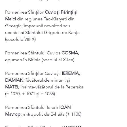
Pomenirea Sfinților 
Cuvioşi Părinţi şi 
Maici 
din regiunea Tao-Klaryeti din 
Georgia, împreună nevoitori sau 
ucenici ai Sfântului Grigorie de Kanţa 
(secolele VIII-X) 
Pomenirea Sfântului Cuvios 
COSMA, 
egumen în Bitinia (secolul al X-lea) 
Pomenirea Sfinților Cuvioși: 
IEREMIA, 
DAMIAN, 
făcătorul de minuni, şi 
MATEI, 
înainte-văzătorul de la Pecerska 
(+ 1070, + 1071 și + 1085) 
Pomenirea Sfântului Ierarh 
IOAN 
Mavrop, 
mitropolit de Evhaita (+ 1100) 