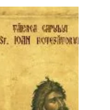
treizecea, facem pomenirea Sfântului Ierarh
ALEXANDRU, patriarhul Constantinopolului (+ 340)