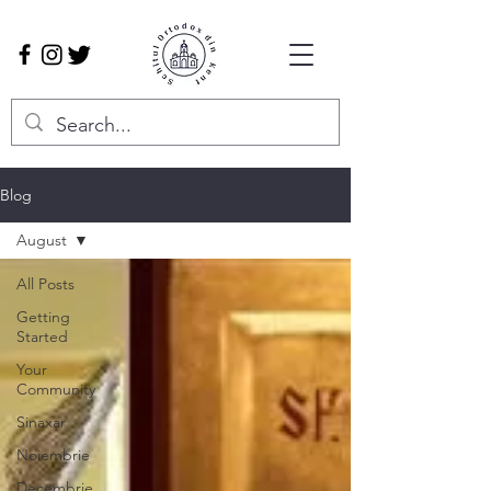
Blog
August
All Posts
Getting
Started
Your
Community
Sinaxar
Noiembrie
Decembrie