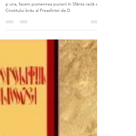
Sinaxar 31 August
Sinaxar 31 August În luna august, în ziua a treizeci
şi una, facem pomenirea punerii în Sfânta raclă a
Cinstitului brâu al Preasfintei de D