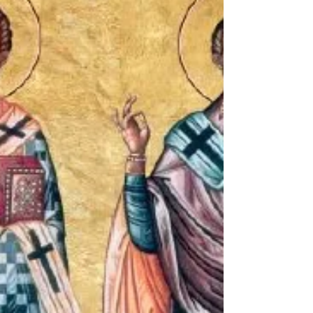
Sinaxar 26 August
Sinaxar 26 August În luna august, în ziua a
douăzeci şi şasea, facem pomenirea Sfinţilor
Mucenici: ADRIAN și NATALIA, soţia lui