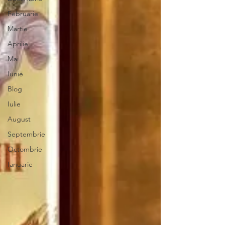
Februarie
Martie
Aprilie
Mai
Iunie
Blog
Iulie
August
Septembrie
Octombrie
Ianuarie