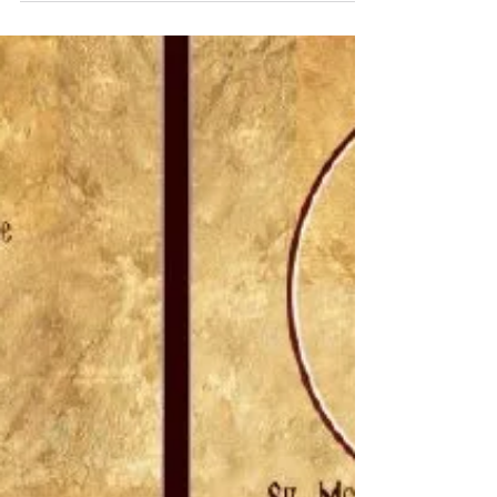
Aug 27, 2023
2 min read
Sinaxar 28 August
Sinaxar 28 August În luna august, în ziua a
douăzeci și opta, facem pomenirea Sfântului
Cuvios MOISE Arapul, monah la Sketis în Egipt,
Ethi