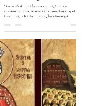
Schitul Ortodox Kent
Aug 28, 2023
2 min read
Sinaxar 29 August
Sinaxar 29 August În luna august, în ziua a
douăzeci şi noua, facem pomenirea tăierii capului
Cinstitului, Slăvitului Prooroc, Înaintemergă