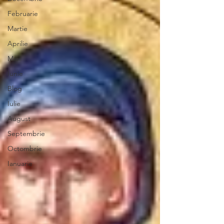
Februarie
Martie
Aprilie
Mai
Iunie
Blog
Iulie
August
Septembrie
Octombrie
Ianuarie