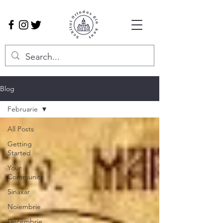
Blog
Februarie
All Posts
Getting
Started
Your
Community
Sinaxar
Noiembrie
Decembrie