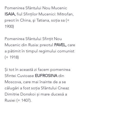
Pomenirea Sfântului Nou Mucenic 
ISAIA, 
fiul Sfinţilor Mucenici: Mitrofan, 
preot în China, şi Tatiana, soţia sa (+ 
1900) 
Pomenirea Sfântului Sfințit Nou 
Mucenic din Rusia: preotul 
PAVEL, 
care 
a pătimit în timpul regimului comunist 
(+ 1918) 
Și tot în această zi facem pomenirea 
Sfintei Cuvioase 
EUFROSINA 
din 
Moscova, care mai înainte de a se 
călugări a fost soţia Sfântului Cneaz 
Dimitrie Donskoi și mare ducesă a 
Rusiei (+ 1407). 