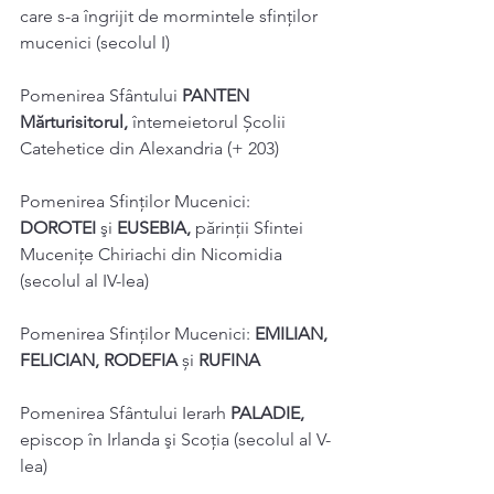
care s-a îngrijit de mormintele sfinților 
mucenici (secolul I) 
Pomenirea Sfântului 
PANTEN 
Mărturisitorul, 
întemeietorul Școlii 
Catehetice din Alexandria (+ 203) 
Pomenirea Sfinţilor Mucenici: 
DOROTEI 
şi 
EUSEBIA, 
părinţii Sfintei 
Muceniţe Chiriachi din Nicomidia 
(secolul al IV-lea) 
Pomenirea Sfinților Mucenici: 
EMILIAN, 
FELICIAN, RODEFIA 
și 
RUFINA 
Pomenirea Sfântului Ierarh 
PALADIE, 
episcop în Irlanda şi Scoţia (secolul al V-
lea) 